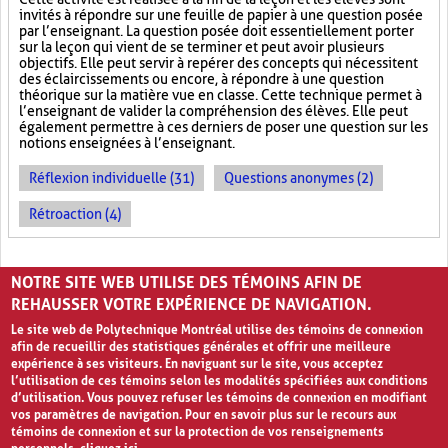
invités à répondre sur une feuille de papier à une question posée
par l’enseignant. La question posée doit essentiellement porter
sur la leçon qui vient de se terminer et peut avoir plusieurs
objectifs. Elle peut servir à repérer des concepts qui nécessitent
des éclaircissements ou encore, à répondre à une question
théorique sur la matière vue en classe. Cette technique permet à
l’enseignant de valider la compréhension des élèves. Elle peut
également permettre à ces derniers de poser une question sur les
notions enseignées à l’enseignant.
Réflexion individuelle (31)
Questions anonymes (2)
Rétroaction (4)
PAGES
NOTRE SITE WEB UTILISE DES TÉMOINS AFIN DE
1
2
›
»
REHAUSSER VOTRE EXPÉRIENCE DE NAVIGATION.
Le site web de Polytechnique Montréal utilise des témoins de connexion
afin de recueillir des statistiques générales et offrir une meilleure
expérience à ses visiteurs. En naviguant sur le site, vous acceptez
l’utilisation de ces témoins selon les modalités spécifiées aux conditions
d’utilisation. Vous pouvez refuser les témoins de connexion en modifiant
vos paramètres de navigation. Pour en savoir plus sur le recours aux
témoins de connexion et sur la protection de vos renseignements