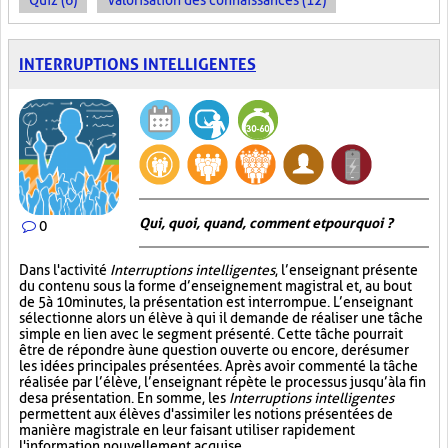
Quiz (6)
Valorisation des connaissances (12)
INTERRUPTIONS INTELLIGENTES
Qui, quoi, quand, comment et pourquoi ?
0
Dans l'activité
Interruptions intelligentes
, l’enseignant présente
du contenu sous la forme d’enseignement magistral et, au bout
de 5 à 10 minutes, la présentation est interrompue. L’enseignant
sélectionne alors un élève à qui il demande de réaliser une tâche
simple en lien avec le segment présenté. Cette tâche pourrait
être de répondre à une question ouverte ou encore, de résumer
les idées principales présentées. Après avoir commenté la tâche
réalisée par l’élève, l’enseignant répète le processus jusqu’à la fin
de sa présentation. En somme, les
Interruptions intelligentes
permettent aux élèves d'assimiler les notions présentées de
manière magistrale en leur faisant utiliser rapidement
l'information nouvellement acquise.