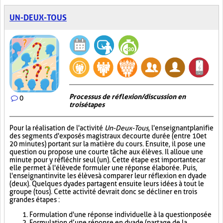
UN-DEUX-TOUS
Processus de réflexion/discussion en
0
trois étapes
Pour la réalisation de l'activité
Un-Deux-Tous
, l'enseignant planifie
des segments d'exposés magistraux de courte durée (entre 10 et
20 minutes) portant sur la matière du cours. Ensuite, il pose une
question ou propose une courte tâche aux élèves. Il alloue une
minute pour y réfléchir seul (un). Cette étape est importante car
elle permet à l'élève de formuler une réponse élaborée. Puis,
l'enseignant invite les élèves à comparer leur réflexion en dyade
(deux). Quelques dyades partagent ensuite leurs idées à tout le
groupe (tous). Cette activité devrait donc se décliner en trois
grandes étapes :
Formulation d'une réponse individuelle à la question posée
Formulation d’une réponse en dyade (partage de la