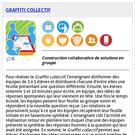
GRAFFITI COLLECTIF
Construction collaborative de solutions en
0
groupe
Pour réaliser le
Graffiti collectif
, l'enseignant doit former des
équipes de 3 à 5 élèves et distribuer à chacune d'entre elles une
feuille présentant une question différente. Ensuite, les élèves
ont entre 5 et 10 minutes pour écrire, en équipe, des idées de
réponses spontanées qui leur viennent en tête. Une fois le temps
écoulé, les équipes passent leur feuille au groupe voisin et
répondent à la nouvelle question reçue. Les rotations se
poursuivent jusqu’à ce que les équipes récupèrent leur feuille
initiale et en fassent une synthèse. L'enseignant clôt l'activité en
réalisant un retour en plénière lors duquel chacune des équipes
présente la synthèse des réponses fournies à la question qui leur
avait été assignée. En somme, le
Graffiti collectif
permet aux
élèves d'échanger des idées spontanées sur un grand nombre de