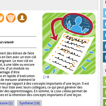
ut retenir
iert des élèves de faire
s en lien avec un mot-clé
eignant. Le mot-clé en
pt, à une idée ou encore
itre, d’un module ou
vantage d’être
ce et rapide d’exécution.
0
t de mesurer aisément le
es par rapport à des concepts importants d’une leçon. Il est
r leur liste avec leurs collègues, ce qui peut générer des
der des apprentissages. En somme, la
Liste ciblée
permet de
èves et la rétention des concepts importants d’une leçon.
sure (1)
Synthèse (19)