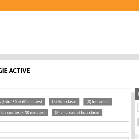
IE ACTIVE
 (Entre 30 et 60 minutes)
(X) Hors classe
(X) Individuel
vités courtes (< 30 minutes)
(X) En classe et hors classe