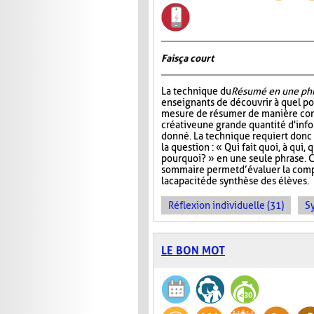
Fais ça court
La technique du
Résumé en une ph
enseignants de découvrir à quel po
mesure de résumer de manière con
créative une grande quantité d'info
donné. La technique requiert donc 
la question : « Qui fait quoi, à qui
pourquoi? » en une seule phrase. 
sommaire permet d’évaluer la com
la capacité de synthèse des élèves.
Réflexion individuelle (31)
S
LE BON MOT