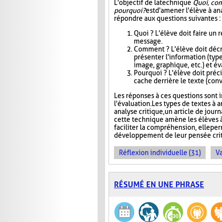
L'objectif de la technique
Quoi, co
pourquoi?
est d'amener l'élève à an
répondre aux questions suivantes :
Quoi ? L'élève doit faire un
message.
Comment ? L'élève doit décri
présenter l'information (type
image, graphique, etc.) et éva
Pourquoi ? L'élève doit précis
cache derrière le texte (conva
Les réponses à ces questions sont in
l'évaluation. Les types de textes à a
analyse critique, un article de jour
cette technique amène les élèves à
faciliter la compréhension, elle pe
développement de leur pensée crit
Réflexion individuelle (31)
Va
RÉSUMÉ EN UNE PHRASE