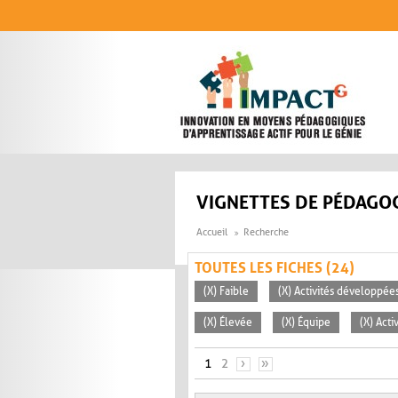
Aller au contenu principal
VIGNETTES DE PÉDAGOG
Accueil
Recherche
TOUTES LES FICHES (24)
(X) Faible
(X) Activités développées
(X) Élevée
(X) Équipe
(X) Acti
PAGES
1
2
›
»