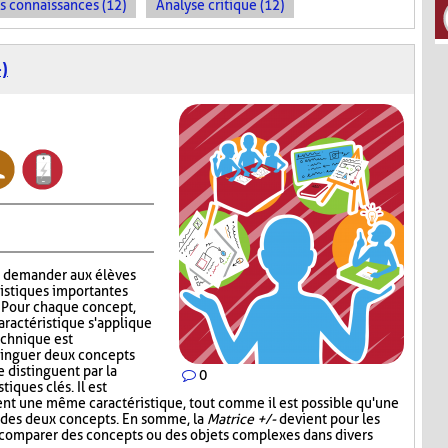
es connaissances (12)
Analyse critique (12)
)
à demander aux élèves
ristiques importantes
. Pour chaque concept,
aractéristique s'applique
technique est
stinguer deux concepts
e distinguent par la
0
iques clés. Il est
ent une même caractéristique, tout comme il est possible qu'une
un des deux concepts. En somme, la
Matrice +/-
devient pour les
e comparer des concepts ou des objets complexes dans divers