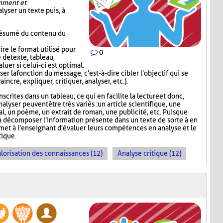
mment et
alyser un texte puis, à
 résumé du contenu du
re le format utilisé pour
0
 de texte, tableau,
luer si celui-ci est optimal.
er la fonction du message, c'est-à-dire cibler l'objectif qui se
incre, expliquer, critiquer, analyser, etc.).
scrites dans un tableau, ce qui en facilite la lecture et donc,
nalyser peuvent être très variés : un article scientifique, une
nal, un poème, un extrait de roman, une publicité, etc. Puisque
 décomposer l'information présente dans un texte de sorte à en
rmet à l'enseignant d'évaluer leurs compétences en analyse et le
ique.
lorisation des connaissances (12)
Analyse critique (12)