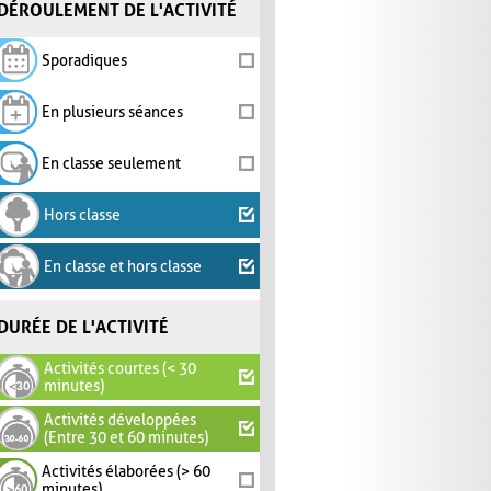
DÉROULEMENT DE L'ACTIVITÉ
Sporadiques
En plusieurs séances
En classe seulement
Hors classe
En classe et hors classe
DURÉE DE L'ACTIVITÉ
Activités courtes (< 30
minutes)
Activités développées
(Entre 30 et 60 minutes)
Activités élaborées (> 60
minutes)