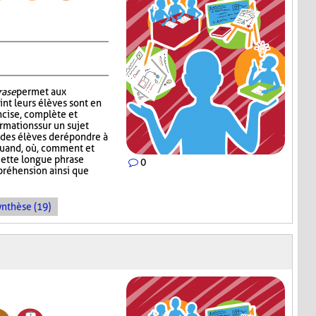
rase
permet aux
int leurs élèves sont en
cise, complète et
rmations sur un sujet
des élèves de répondre à
, quand, où, comment et
Cette longue phrase
0
préhension ainsi que
ynthèse (19)