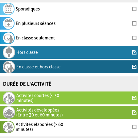
Sporadiques
En plusieurs séances
En classe seulement
Hors classe
En classe et hors classe
DURÉE DE L'ACTIVITÉ
Activités courtes (< 30
minutes)
Activités développées
(Entre 30 et 60 minutes)
Activités élaborées (> 60
minutes)