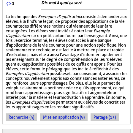
Dis-moi à quoi ça sert
0
La technique des
Exemples d'application
consiste à demander aux
élèves, à la fin d'une leçon, de proposer des applications de la vie
courante des différentes notions qui viennent de leur être
enseignées. Les élèves sont invités à noter leur
Exemple
d'application
sur un petit carton fourni par l'enseignant. Ainsi, une
fois l'exercice terminé, les élèves ont accès à une banque
d'applications de la vie courante pour une notion spécifique. Non
seulement cette technique est facile à mettre en place et rapide
d'exécution, mais elle a aussi l'avantage d'informer rapidement
les enseignants sur le degré de compréhension de leurs élèves
quant aux applications possibles de ce qu'ils ont appris. Pour les
élèves, cette formule pédagogique les incite à réfléchir à des
Exemples d'application
possibles et, par conséquent, à associer les
concepts nouvellement appris aux connaissances antérieures, ce
qui renforce leurs apprentissages. De plus, elle leur permet de
voir plus clairement la pertinence de ce qu'ils apprennent, ce qui
rend leurs apprentissages plus significatifs et augmente leur
intérêt pour la matière et leur motivation à apprendre. En somme,
les
Exemples d'application
permettent aux élèves de concrétiser
leurs apprentissages en les rendant significatifs.
Recherche (5)
Mise en application (9)
Partage (13)