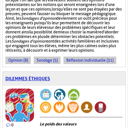
lorsque l'on sait que les élèves ont souvent des opinions
préexistantes sur les notions qui seront enseignées lors d'une
leçon et que ces opinions, lorsqu'elles ne sont pas étayées par des
preuves, peuvent fausser ou bloquer le message pédagogique.
Ainsi, les
Sondages d'opinion
deviennent un outil précieux pour
les enseignants puisqu'ils leur permettent de découvrir les
opinions de leurs élèves sur des problèmes spécifiques et leur
donnent ainsi la possibilité de mieux choisir la manière d'aborder
ces problèmes en plus de déterminer les obstacles potentiels.
Les
Sondages d'opinion
sont des activités familières et inclusives
qui engagent tous les élèves, même les plus calmes ou les plus
réticents, à découvrir et à exprimer leurs opinions.
Opinion (8)
Sondage (5)
Réflexion individuelle (31)
DILEMMES ÉTHIQUES
Le poids des valeurs
0