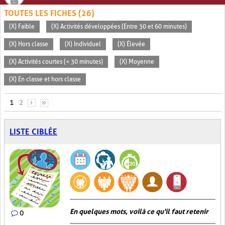
TOUTES LES FICHES (26)
(X) Faible
(X) Activités développées (Entre 30 et 60 minutes)
(X) Hors classe
(X) Individuel
(X) Élevée
(X) Activités courtes (< 30 minutes)
(X) Moyenne
(X) En classe et hors classe
PAGES
1
2
›
»
LISTE CIBLÉE
En quelques mots, voilà ce qu'il faut retenir
0