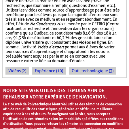
encore un travail à réaliser en lien avec la vidéo (travail de
recherche, questionnaire à remplir, questions d’examen, etc.).
Utiliser les vidéos comme source d’apprentissage peut être très
bénéfique pour les élèves puisque la majorité d’entre eux sont
très à l’aise avec ce médium et en regardent abondamment. En
effet, l’étude
NetTendances 2011
, menée par le CEFRIO (Centre
facilitant la recherche et l’innovation dans les organisations),
confirme qu’au Québec, ce sont désormais 82,6 % des 18 à 24
ans, 91,3 % des étudiants et 60,2 % des gens titulaires d’un
diplôme universitaire qui consultent des vidéos en ligne. En
somme, l’activité
Vidéo d’expert
permet aux élèves de varier
leurs sources d’apprentissage et d’approfondir les notions
préalablement acquises par la mise en contact avec une
ressource externe liée au domaine d’études.
Vidéos (2)
Expérience (10)
Outil technologique (3)
PAGES
NOTRE SITE WEB UTILISE DES TÉMOINS AFIN DE
1
2
›
»
REHAUSSER VOTRE EXPÉRIENCE DE NAVIGATION.
Le site web de Polytechnique Montréal utilise des témoins de connexion
afin de recueillir des statistiques générales et offrir une meilleure
expérience à ses visiteurs. En naviguant sur le site, vous acceptez
l’utilisation de ces témoins selon les modalités spécifiées aux conditions
d’utilisation. Vous pouvez refuser les témoins de connexion en modifiant
vos paramètres de navigation. Pour en savoir plus sur le recours aux