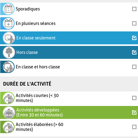
Sporadiques
En plusieurs séances
En classe seulement
Hors classe
En classe et hors classe
DURÉE DE L'ACTIVITÉ
Activités courtes (< 30
minutes)
Activités développées
(Entre 30 et 60 minutes)
Activités élaborées (> 60
minutes)