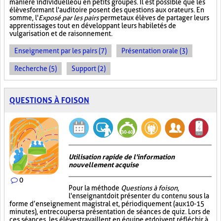
manière individuelle ou en petits groupes. Il est possible que les
élèves formant l'auditoire posent des questions aux orateurs. En
somme, l'
Exposé par les pairs
permet aux élèves de partager leurs
apprentissages tout en développant leurs habiletés de
vulgarisation et de raisonnement.
Enseignement par les pairs (7)
Présentation orale (3)
Recherche (5)
Support (2)
QUESTIONS À FOISON
Utilisation rapide de l'information
nouvellement acquise
0
Pour la méthode
Questions à foison
,
l'enseignant doit présenter du contenu sous la
forme d’enseignement magistral et, périodiquement (aux 10-15
minutes), entrecouper sa présentation de séances de quiz. Lors de
ces séances, les élèves travaillent en équipe et doivent réfléchir à