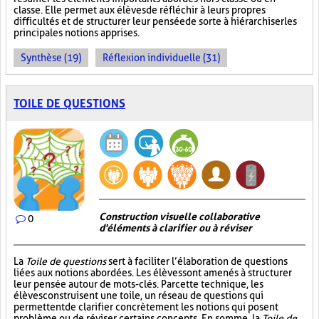
classe. Elle permet aux élèves de réfléchir à leurs propres
difficultés et de structurer leur pensée de sorte à hiérarchiser les
principales notions apprises.
Synthèse (19)
Réflexion individuelle (31)
TOILE DE QUESTIONS
Construction visuelle collaborative
0
d'éléments à clarifier ou à réviser
La
Toile de questions
sert à faciliter l’élaboration de questions
liées aux notions abordées. Les élèves sont amenés à structurer
leur pensée autour de mots-clés. Par cette technique, les
élèves construisent une toile, un réseau de questions qui
permettent de clarifier concrètement les notions qui posent
problème ou de réviser certains concepts. En somme, la
Toile de