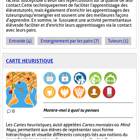
facteur susceptible d'avoir des répercussions sur la qualité de leur
contact. Cette technique permet de faciliter l'apprentissage des
élèves tutorés, mais également d'enrichir les apprentissages des
tuteurs puisqu'enseigner est souvent une des meilleures façons
d'apprendre. En somme, le
Tutorat
est une activité permettant aux
élèves de faciliter et d'enrichir leurs apprentissages via le contact
avec leurs pairs.
Entraide (4)
Enseignement par les pairs (7)
Tuteurs (1)
CARTE HEURISTIQUE
Montre-moi à quoi tu penses
0
Les
Cartes heuristiques
, aussi appelées
Cartes mentales
ou
Mind
Maps
, permettent aux élèves de représenter sous forme
hiérarchique et visuelle différents concepts liés aux notions du