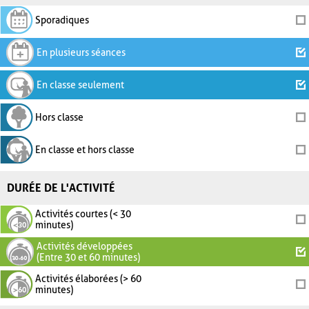
Sporadiques
En plusieurs séances
En classe seulement
Hors classe
En classe et hors classe
DURÉE DE L'ACTIVITÉ
Activités courtes (< 30
minutes)
Activités développées
(Entre 30 et 60 minutes)
Activités élaborées (> 60
minutes)