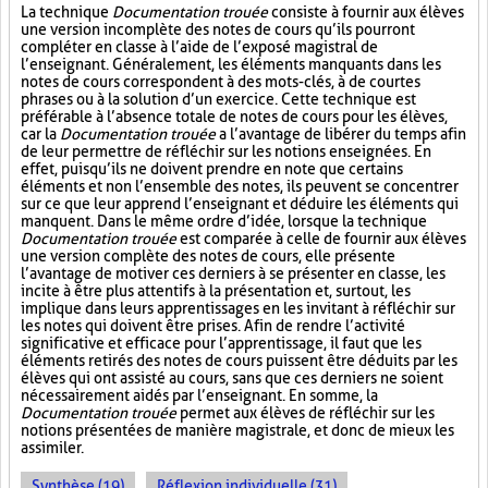
La technique
Documentation trouée
consiste à fournir aux élèves
une version incomplète des notes de cours qu’ils pourront
compléter en classe à l’aide de l’exposé magistral de
l’enseignant. Généralement, les éléments manquants dans les
notes de cours correspondent à des mots-clés, à de courtes
phrases ou à la solution d’un exercice. Cette technique est
préférable à l’absence totale de notes de cours pour les élèves,
car la
Documentation trouée
a l’avantage de libérer du temps afin
de leur permettre de réfléchir sur les notions enseignées. En
effet, puisqu’ils ne doivent prendre en note que certains
éléments et non l’ensemble des notes, ils peuvent se concentrer
sur ce que leur apprend l’enseignant et déduire les éléments qui
manquent. Dans le même ordre d’idée, lorsque la technique
Documentation trouée
est comparée à celle de fournir aux élèves
une version complète des notes de cours, elle présente
l’avantage de motiver ces derniers à se présenter en classe, les
incite à être plus attentifs à la présentation et, surtout, les
implique dans leurs apprentissages en les invitant à réfléchir sur
les notes qui doivent être prises. Afin de rendre l’activité
significative et efficace pour l’apprentissage, il faut que les
éléments retirés des notes de cours puissent être déduits par les
élèves qui ont assisté au cours, sans que ces derniers ne soient
nécessairement aidés par l’enseignant. En somme, la
Documentation trouée
permet aux élèves de réfléchir sur les
notions présentées de manière magistrale, et donc de mieux les
assimiler.
Synthèse (19)
Réflexion individuelle (31)