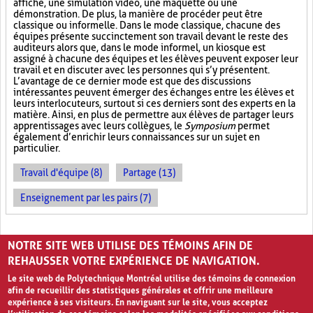
affiche, une simulation vidéo, une maquette ou une
démonstration. De plus, la manière de procéder peut être
classique ou informelle. Dans le mode classique, chacune des
équipes présente succinctement son travail devant le reste des
auditeurs alors que, dans le mode informel, un kiosque est
assigné à chacune des équipes et les élèves peuvent exposer leur
travail et en discuter avec les personnes qui s’y présentent.
L’avantage de ce dernier mode est que des discussions
intéressantes peuvent émerger des échanges entre les élèves et
leurs interlocuteurs, surtout si ces derniers sont des experts en la
matière. Ainsi, en plus de permettre aux élèves de partager leurs
apprentissages avec leurs collègues, le
Symposium
permet
également d’enrichir leurs connaissances sur un sujet en
particulier.
Travail d'équipe (8)
Partage (13)
Enseignement par les pairs (7)
PAGES
NOTRE SITE WEB UTILISE DES TÉMOINS AFIN DE
1
2
›
»
REHAUSSER VOTRE EXPÉRIENCE DE NAVIGATION.
Le site web de Polytechnique Montréal utilise des témoins de connexion
afin de recueillir des statistiques générales et offrir une meilleure
expérience à ses visiteurs. En naviguant sur le site, vous acceptez