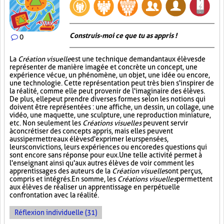
Construis-moi ce que tu as appris !
0
La
Création visuelle
est une technique demandant aux élèves de
représenter de manière imagée et concrète un concept, une
expérience vécue, un phénomène, un objet, une idée ou encore,
une technologie. Cette représentation peut très bien s'inspirer de
la réalité, comme elle peut provenir de l'imaginaire des élèves.
De plus, elle peut prendre diverses formes selon les notions qui
doivent être représentées : une affiche, un dessin, un collage, une
vidéo, une maquette, une sculpture, une reproduction miniature,
etc. Non seulement les
Créations visuelles
peuvent servir
à concrétiser des concepts appris, mais elles peuvent
aussi permettre aux élèves d'exprimer leurs pensées,
leurs convictions, leurs expériences ou encore des questions qui
sont encore sans réponse pour eux. Une telle activité permet à
l'enseignant ainsi qu'aux autres élèves de voir comment les
apprentissages des auteurs de la
Création visuelle
sont perçus,
compris et intégrés. En somme, les
Créations visuelles
permettent
aux élèves de réaliser un apprentissage en perpétuelle
confrontation avec la réalité.
Réflexion individuelle (31)