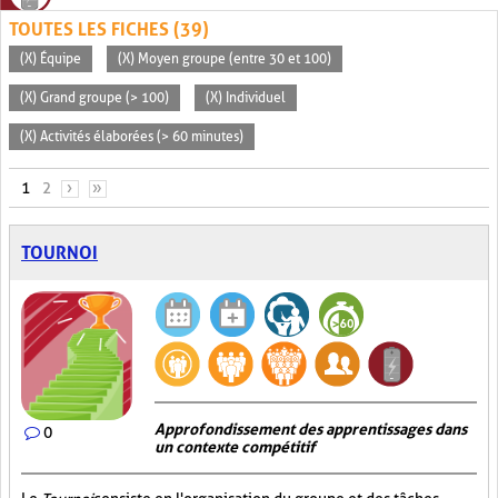
TOUTES LES FICHES (39)
(X) Équipe
(X) Moyen groupe (entre 30 et 100)
(X) Grand groupe (> 100)
(X) Individuel
(X) Activités élaborées (> 60 minutes)
PAGES
1
2
›
»
TOURNOI
Approfondissement des apprentissages dans
0
un contexte compétitif