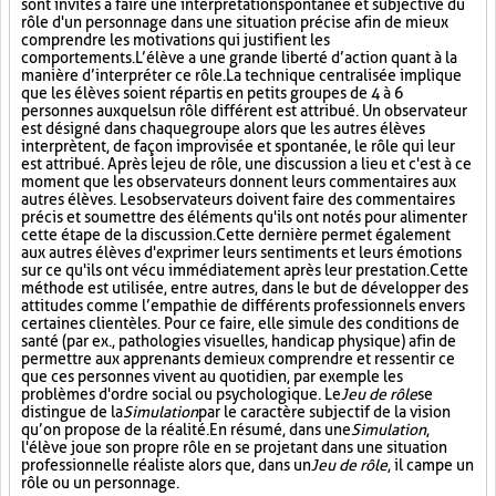
sont invités à faire une interprétation spontanée et subjective du
rôle d'un personnage dans une situation précise afin de mieux
comprendre les motivations qui justifient les
comportements. L’élève a une grande liberté d’action quant à la
manière d’interpréter ce rôle. La technique centralisée implique
que les élèves soient répartis en petits groupes de 4 à 6
personnes auxquels un rôle différent est attribué. Un observateur
est désigné dans chaque groupe alors que les autres élèves
interprètent, de façon improvisée et spontanée, le rôle qui leur
est attribué. Après le jeu de rôle, une discussion a lieu et c'est à ce
moment que les observateurs donnent leurs commentaires aux
autres élèves. Les observateurs doivent faire des commentaires
précis et soumettre des éléments qu'ils ont notés pour alimenter
cette étape de la discussion. Cette dernière permet également
aux autres élèves d'exprimer leurs sentiments et leurs émotions
sur ce qu'ils ont vécu immédiatement après leur prestation. Cette
méthode est utilisée, entre autres, dans le but de développer des
attitudes comme l’empathie de différents professionnels envers
certaines clientèles. Pour ce faire, elle simule des conditions de
santé (par ex., pathologies visuelles, handicap physique) afin de
permettre aux apprenants de mieux comprendre et ressentir ce
que ces personnes vivent au quotidien, par exemple les
problèmes d'ordre social ou psychologique. Le
Jeu de rôle
se
distingue de la
Simulation
par le caractère subjectif de la vision
qu’on propose de la réalité. En résumé, dans une
Simulation
,
l'élève joue son propre rôle en se projetant dans une situation
professionnelle réaliste alors que, dans un
Jeu de rôle
, il campe un
rôle ou un personnage.