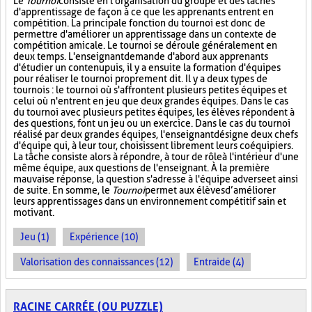
Le
Tournoi
consiste en l'organisation du groupe et des tâches
d'apprentissage de façon à ce que les apprenants entrent en
compétition. La principale fonction du tournoi est donc de
permettre d'améliorer un apprentissage dans un contexte de
compétition amicale. Le tournoi se déroule généralement en
deux temps. L'enseignant demande d'abord aux apprenants
d'étudier un contenu puis, il y a ensuite la formation d'équipes
pour réaliser le tournoi proprement dit. Il y a deux types de
tournois : le tournoi où s'affrontent plusieurs petites équipes et
celui où n'entrent en jeu que deux grandes équipes. Dans le cas
du tournoi avec plusieurs petites équipes, les élèves répondent à
des questions, font un jeu ou un exercice. Dans le cas du tournoi
réalisé par deux grandes équipes, l'enseignant désigne deux chefs
d'équipe qui, à leur tour, choisissent librement leurs coéquipiers.
La tâche consiste alors à répondre, à tour de rôle à l'intérieur d'une
même équipe, aux questions de l'enseignant. À la première
mauvaise réponse, la question s'adresse à l'équipe adverse et ainsi
de suite. En somme, le
Tournoi
permet aux élèves d’améliorer
leurs apprentissages dans un environnement compétitif sain et
motivant.
Jeu (1)
Expérience (10)
Valorisation des connaissances (12)
Entraide (4)
RACINE CARRÉE (OU PUZZLE)