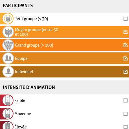
PARTICIPANTS
Petit groupe (< 30)
Moyen groupe (entre 30
et 100)
Grand groupe (> 100)
Équipe
Individuel
INTENSITÉ D'ANIMATION
Faible
Moyenne
Élevée