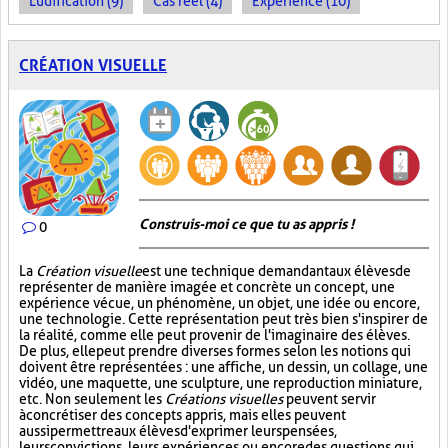
Ludification (9)
Cas réel (4)
Expérience (10)
CRÉATION VISUELLE
Construis-moi ce que tu as appris !
0
La
Création visuelle
est une technique demandant aux élèves de
représenter de manière imagée et concrète un concept, une
expérience vécue, un phénomène, un objet, une idée ou encore,
une technologie. Cette représentation peut très bien s'inspirer de
la réalité, comme elle peut provenir de l'imaginaire des élèves.
De plus, elle peut prendre diverses formes selon les notions qui
doivent être représentées : une affiche, un dessin, un collage, une
vidéo, une maquette, une sculpture, une reproduction miniature,
etc. Non seulement les
Créations visuelles
peuvent servir
à concrétiser des concepts appris, mais elles peuvent
aussi permettre aux élèves d'exprimer leurs pensées,
leurs convictions, leurs expériences ou encore des questions qui