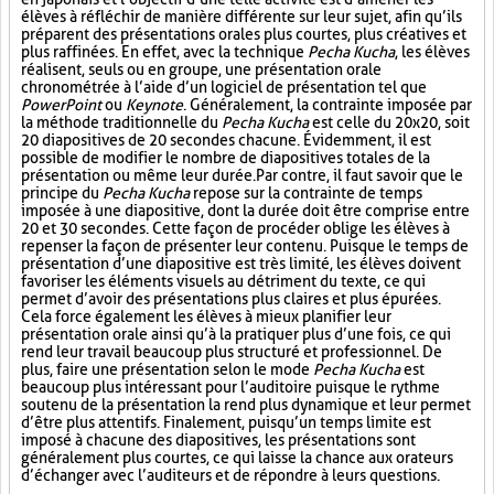
élèves à réfléchir de manière différente sur leur sujet, afin qu’ils
préparent des présentations orales plus courtes, plus créatives et
plus raffinées. En effet, avec la technique
Pecha Kucha
, les élèves
réalisent, seuls ou en groupe, une présentation orale
chronométrée à l’aide d’un logiciel de présentation tel que
PowerPoint
ou
Keynote
. Généralement, la contrainte imposée par
la méthode traditionnelle du
Pecha Kucha
est celle du 20x20, soit
20 diapositives de 20 secondes chacune. Évidemment, il est
possible de modifier le nombre de diapositives totales de la
présentation ou même leur durée. Par contre, il faut savoir que le
principe du
Pecha Kucha
repose sur la contrainte de temps
imposée à une diapositive, dont la durée doit être comprise entre
20 et 30 secondes. Cette façon de procéder oblige les élèves à
repenser la façon de présenter leur contenu. Puisque le temps de
présentation d’une diapositive est très limité, les élèves doivent
favoriser les éléments visuels au détriment du texte, ce qui
permet d’avoir des présentations plus claires et plus épurées.
Cela force également les élèves à mieux planifier leur
présentation orale ainsi qu’à la pratiquer plus d’une fois, ce qui
rend leur travail beaucoup plus structuré et professionnel. De
plus, faire une présentation selon le mode
Pecha Kucha
est
beaucoup plus intéressant pour l’auditoire puisque le rythme
soutenu de la présentation la rend plus dynamique et leur permet
d’être plus attentifs. Finalement, puisqu’un temps limite est
imposé à chacune des diapositives, les présentations sont
généralement plus courtes, ce qui laisse la chance aux orateurs
d’échanger avec l’auditeurs et de répondre à leurs questions.