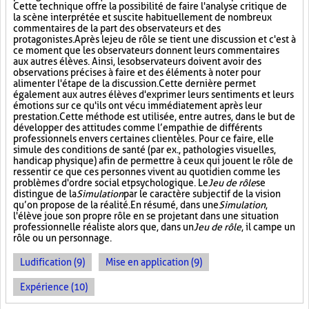
Cette technique offre la possibilité de faire l'analyse critique de
la scène interprétée et suscite habituellement de nombreux
commentaires de la part des observateurs et des
protagonistes. Après le jeu de rôle se tient une discussion et c'est à
ce moment que les observateurs donnent leurs commentaires
aux autres élèves. Ainsi, les observateurs doivent avoir des
observations précises à faire et des éléments à noter pour
alimenter l'étape de la discussion. Cette dernière permet
également aux autres élèves d'exprimer leurs sentiments et leurs
émotions sur ce qu'ils ont vécu immédiatement après leur
prestation. Cette méthode est utilisée, entre autres, dans le but de
développer des attitudes comme l’empathie de différents
professionnels envers certaines clientèles. Pour ce faire, elle
simule des conditions de santé (par ex., pathologies visuelles,
handicap physique) afin de permettre à ceux qui jouent le rôle de
ressentir ce que ces personnes vivent au quotidien comme les
problèmes d'ordre social et psychologique. Le
Jeu de rôle
se
distingue de la
Simulation
par le caractère subjectif de la vision
qu’on propose de la réalité. En résumé, dans une
Simulation
,
l'élève joue son propre rôle en se projetant dans une situation
professionnelle réaliste alors que, dans un
Jeu de rôle
, il campe un
rôle ou un personnage.
Ludification (9)
Mise en application (9)
Expérience (10)