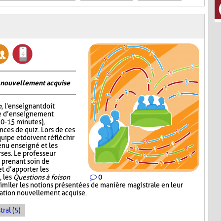
on nouvellement acquise
n
, l'enseignant doit
me d’enseignement
10-15 minutes),
nces de quiz. Lors de ces
quipe et doivent réfléchir
enu enseigné et les
ses. Le professeur
 prenant soin de
 d’apporter les
, les
Questions à foison
0
imiler les notions présentées de manière magistrale en leur
rmation nouvellement acquise.
ral (5)