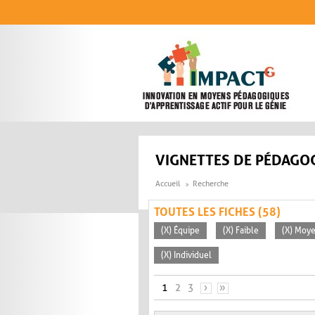
Aller au contenu principal
VIGNETTES DE PÉDAGOG
Accueil
Recherche
TOUTES LES FICHES (58)
(X) Équipe
(X) Faible
(X) Moye
(X) Individuel
PAGES
1
2
3
›
»