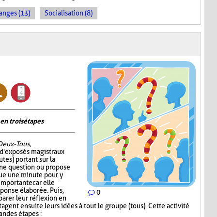
anges (13)
Socialisation (8)
en trois étapes
Deux-Tous
,
 d'exposés magistraux
tes) portant sur la
 une question ou propose
oue une minute pour y
 importante car elle
éponse élaborée. Puis,
0
parer leur réflexion en
gent ensuite leurs idées à tout le groupe (tous). Cette activité
randes étapes :