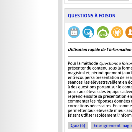
QUESTIONS À FOISON
Utilisation rapide de l'informati
Pour la méthode
Questions à foiso
présenter du contenu sous la for
magistral et, périodiquement (aux 
entrecouper sa présentation de séa
séances, les élèves travaillent en é
à des questions portant sur le cont
poser aux élèves des équipes adver
reprend ensuite sa présentation en
commenter les réponses données et
corrections nécessaires. En somme
permettent aux élèves de mieux ass
faisant utiliser rapidement l'info
Quiz (6)
Enseignement magist