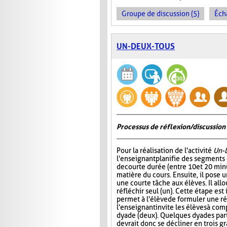
Groupe de discussion (5)
Éch
UN-DEUX-TOUS
Processus de réflexion/discussion 
Pour la réalisation de l'activité
Un-
l'enseignant planifie des segments
de courte durée (entre 10 et 20 minu
matière du cours. Ensuite, il pose
une courte tâche aux élèves. Il all
réfléchir seul (un). Cette étape est
permet à l'élève de formuler une r
l'enseignant invite les élèves à com
dyade (deux). Quelques dyades parta
devrait donc se décliner en trois g