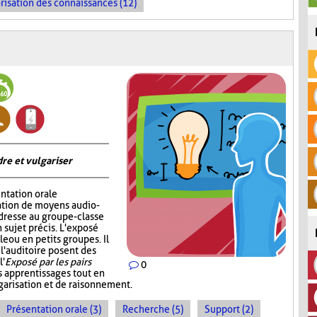
risation des connaissances (12)
re et vulgariser
ntation orale
sation de moyens audio-
adresse au groupe-classe
 sujet précis. L'exposé
e ou en petits groupes. Il
 l'auditoire posent des
l'
Exposé par les pairs
0
s apprentissages tout en
garisation et de raisonnement.
Présentation orale (3)
Recherche (5)
Support (2)