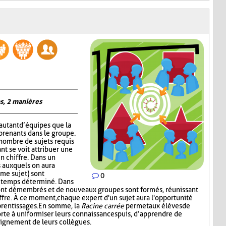
s, 2 manières
autant d’équipes que la
prenants dans le groupe.
 nombre de sujets requis
nt se voit attribuer une
un chiffre. Dans un
 auxquels on aura
me sujet) sont
0
n temps déterminé. Dans
ont démembrés et de nouveaux groupes sont formés, réunissant
ffre. À ce moment, chaque expert d'un sujet aura l'opportunité
prentissages. En somme, la
Racine carrée
permet aux élèves de
rte à uniformiser leurs connaissances puis, d’apprendre de
seignement de leurs collègues.