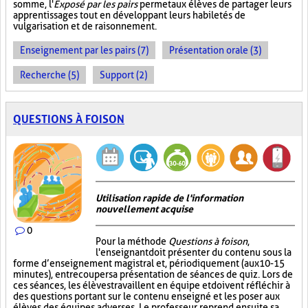
somme, l'
Exposé par les pairs
permet aux élèves de partager leurs
apprentissages tout en développant leurs habiletés de
vulgarisation et de raisonnement.
Enseignement par les pairs (7)
Présentation orale (3)
Recherche (5)
Support (2)
QUESTIONS À FOISON
Utilisation rapide de l'information
nouvellement acquise
0
Pour la méthode
Questions à foison
,
l'enseignant doit présenter du contenu sous la
forme d’enseignement magistral et, périodiquement (aux 10-15
minutes), entrecouper sa présentation de séances de quiz. Lors de
ces séances, les élèves travaillent en équipe et doivent réfléchir à
des questions portant sur le contenu enseigné et les poser aux
élèves des équipes adverses. Le professeur reprend ensuite sa