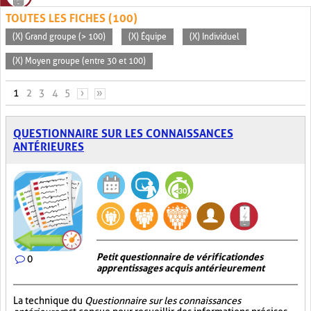
TOUTES LES FICHES (100)
(X) Grand groupe (> 100)
(X) Équipe
(X) Individuel
(X) Moyen groupe (entre 30 et 100)
PAGES
1
2
3
4
5
›
»
QUESTIONNAIRE SUR LES CONNAISSANCES
ANTÉRIEURES
Petit questionnaire de vérification des
0
apprentissages acquis antérieurement
La technique du
Questionnaire sur les connaissances