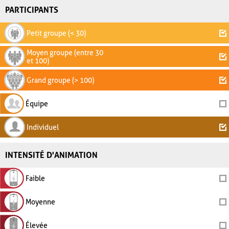
PARTICIPANTS
Petit groupe (< 30)
Moyen groupe (entre 30
et 100)
Grand groupe (> 100)
Équipe
Individuel
INTENSITÉ D'ANIMATION
Faible
Moyenne
Élevée