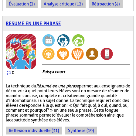
Évaluation (2)
Analyse critique (12)
Rétroaction (4)
RÉSUMÉ EN UNE PHRASE
Fais ça court
0
La technique du
Résumé en une phrase
permet aux enseignants de
découvrir à quel point leurs élèves sont en mesure de résumer de
manière concise, complète et créative une grande quantité
d'informations sur un sujet donné. La technique requiert donc des
élèves de répondre à la question : « Qui fait quoi, à qui, quand, où,
comment et pourquoi? » en une seule phrase. Cette longue
phrase sommaire permet d’évaluer la compréhension ainsi que
la capacité de synthèse des élèves.
Réflexion individuelle (31)
Synthèse (19)