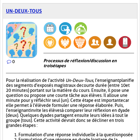
UN-DEUX-TOUS
Processus de réflexion/discussion en
0
trois étapes
Pour la réalisation de l'activité
Un-Deux-Tous
, l'enseignant planifie
des segments d'exposés magistraux de courte durée (entre 10 et
20 minutes) portant sur la matière du cours. Ensuite, il pose une
question ou propose une courte tâche aux élèves. Il alloue une
minute pour y réfléchir seul (un). Cette étape est importante car
elle permet à l'élève de formuler une réponse élaborée. Puis,
l'enseignant invite les élèves à comparer leur réflexion en dyade
(deux). Quelques dyades partagent ensuite leurs idées à tout le
groupe (tous). Cette activité devrait donc se décliner en trois
grandes étapes :
Formulation d'une réponse individuelle à la question posée
Formulation d’une réponse en dyade (partage de la