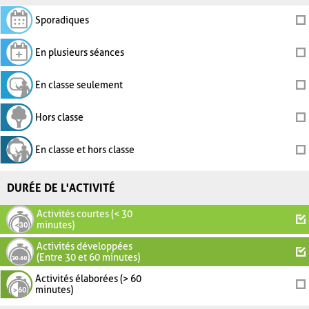
Sporadiques
En plusieurs séances
En classe seulement
Hors classe
En classe et hors classe
DURÉE DE L'ACTIVITÉ
Activités courtes (< 30
minutes)
Activités développées
(Entre 30 et 60 minutes)
Activités élaborées (> 60
minutes)