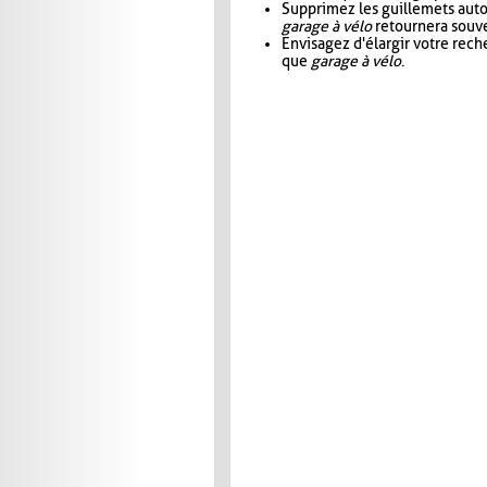
Supprimez les guillemets aut
garage à vélo
retournera souve
Envisagez d'élargir votre rec
que
garage à vélo
.