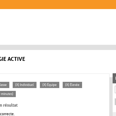
IE ACTIVE
lasse
(X) Individuel
(X) Équipe
(X) Élevée
0 minutes)
n résultat
 correcte.