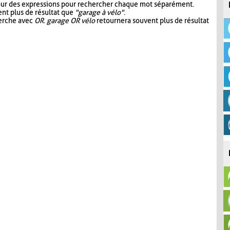
our des expressions pour rechercher chaque mot séparément.
nt plus de résultat que
"garage à vélo"
.
herche avec
OR
.
garage OR vélo
retournera souvent plus de résultat