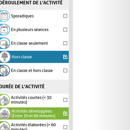
DÉROULEMENT DE L'ACTIVITÉ
Sporadiques
En plusieurs séances
En classe seulement
Hors classe
En classe et hors classe
DURÉE DE L'ACTIVITÉ
Activités courtes (< 30
minutes)
Activités développées
(Entre 30 et 60 minutes)
Activités élaborées (> 60
minutes)