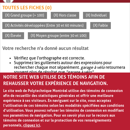
TOUTES LES FICHES (0)
(X) Grand groupe (> 100)
(X) Hors classe
(X) Individuel
(X) Activités développées (Entre 30 et 60 minutes)
(X) Faible
(X) Élevée
(X) Moyen groupe (entre 30 et 100)
Votre recherche n'a donné aucun résultat
Vérifiez que l'orthographe est correcte.
Supprimez les guillemets autour des expressions pour
rechercher chaque mot séparément.
garage à vélo
retournera
souvent plus de résultat que
"garage à vélo"
.
NOTRE SITE WEB UTILISE DES TÉMOINS AFIN DE
Envisagez d'élargir votre recherche avec
OR
.
garage OR vélo
retournera souvent plus de résultat que
garage à vélo
.
REHAUSSER VOTRE EXPÉRIENCE DE NAVIGATION.
Le site web de Polytechnique Montréal utilise des témoins de connexion
afin de recueillir des statistiques générales et offrir une meilleure
expérience à ses visiteurs. En naviguant sur le site, vous acceptez
l’utilisation de ces témoins selon les modalités spécifiées aux conditions
d’utilisation. Vous pouvez refuser les témoins de connexion en modifiant
vos paramètres de navigation. Pour en savoir plus sur le recours aux
témoins de connexion et sur la protection de vos renseignements
personnels,
cliquez ici
.
Avis de confidentialité et conditions d’utilisation