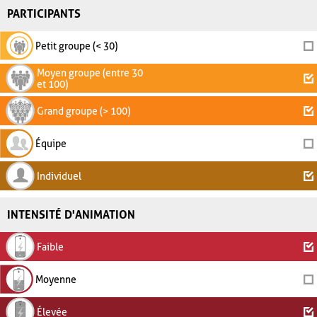
PARTICIPANTS
Petit groupe (< 30)
Moyen groupe (entre 30
et 100)
Grand groupe (> 100)
Équipe
Individuel
INTENSITÉ D'ANIMATION
Faible
Moyenne
Élevée