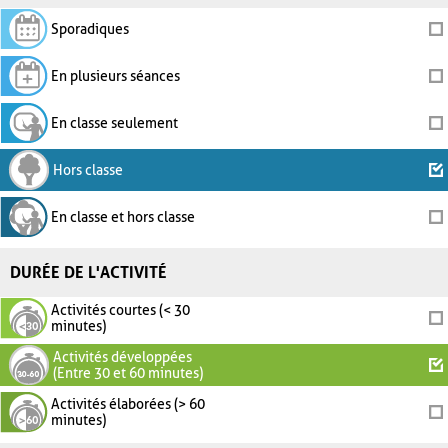
Sporadiques
En plusieurs séances
En classe seulement
Hors classe
En classe et hors classe
DURÉE DE L'ACTIVITÉ
Activités courtes (< 30
minutes)
Activités développées
(Entre 30 et 60 minutes)
Activités élaborées (> 60
minutes)