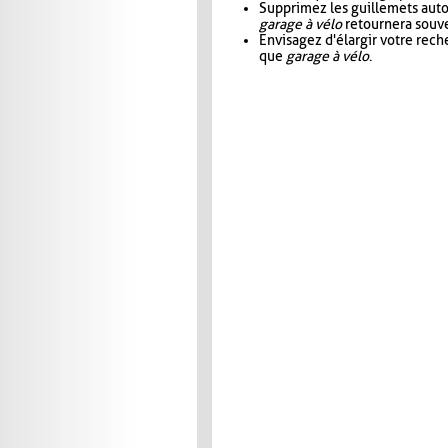
Supprimez les guillemets aut
garage à vélo
retournera souve
Envisagez d'élargir votre rec
que
garage à vélo
.