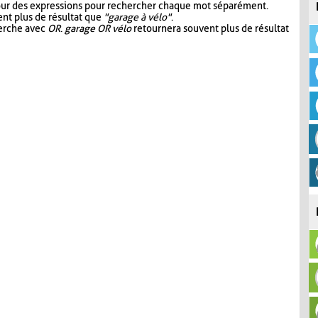
our des expressions pour rechercher chaque mot séparément.
nt plus de résultat que
"garage à vélo"
.
herche avec
OR
.
garage OR vélo
retournera souvent plus de résultat