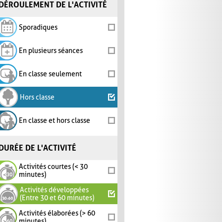
DÉROULEMENT DE L'ACTIVITÉ
Sporadiques
En plusieurs séances
En classe seulement
Hors classe
En classe et hors classe
DURÉE DE L'ACTIVITÉ
Activités courtes (< 30
minutes)
Activités développées
(Entre 30 et 60 minutes)
Activités élaborées (> 60
minutes)