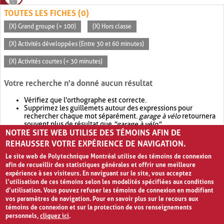
TOUTES LES FICHES (0)
(X) Grand groupe (> 100)
(X) Hors classe
(X) Activités développées (Entre 30 et 60 minutes)
(X) Activités courtes (< 30 minutes)
Votre recherche n'a donné aucun résultat
Vérifiez que l'orthographe est correcte.
Supprimez les guillemets autour des expressions pour
rechercher chaque mot séparément.
garage à vélo
retournera
souvent plus de résultat que
"garage à vélo"
.
NOTRE SITE WEB UTILISE DES TÉMOINS AFIN DE
Envisagez d'élargir votre recherche avec
OR
.
garage OR vélo
retournera souvent plus de résultat que
garage à vélo
.
REHAUSSER VOTRE EXPÉRIENCE DE NAVIGATION.
Le site web de Polytechnique Montréal utilise des témoins de connexion
afin de recueillir des statistiques générales et offrir une meilleure
expérience à ses visiteurs. En naviguant sur le site, vous acceptez
l’utilisation de ces témoins selon les modalités spécifiées aux conditions
d’utilisation. Vous pouvez refuser les témoins de connexion en modifiant
vos paramètres de navigation. Pour en savoir plus sur le recours aux
témoins de connexion et sur la protection de vos renseignements
personnels,
cliquez ici
.
Avis de confidentialité et conditions d’utilisation