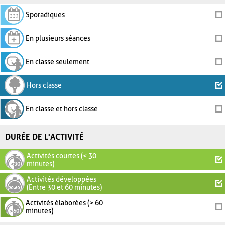
Sporadiques
En plusieurs séances
En classe seulement
Hors classe
En classe et hors classe
DURÉE DE L'ACTIVITÉ
Activités courtes (< 30
minutes)
Activités développées
(Entre 30 et 60 minutes)
Activités élaborées (> 60
minutes)