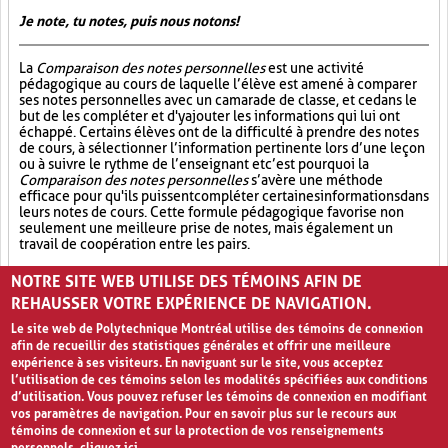
Je note, tu notes, puis nous notons!
La
Comparaison des notes personnelles
est une activité
pédagogique au cours de laquelle l’élève est amené à comparer
ses notes personnelles avec un camarade de classe, et ce dans le
but de les compléter et d'y ajouter les informations qui lui ont
échappé. Certains élèves ont de la difficulté à prendre des notes
de cours, à sélectionner l’information pertinente lors d’une leçon
ou à suivre le rythme de l’enseignant et c’est pourquoi la
Comparaison des notes personnelles
s’avère une méthode
efficace pour qu'ils puissent compléter certaines informations dans
leurs notes de cours. Cette formule pédagogique favorise non
seulement une meilleure prise de notes, mais également un
travail de coopération entre les pairs.
Partage (13)
Synthèse (19)
Analyse critique (12)
NOTRE SITE WEB UTILISE DES TÉMOINS AFIN DE
REHAUSSER VOTRE EXPÉRIENCE DE NAVIGATION.
Le site web de Polytechnique Montréal utilise des témoins de connexion
afin de recueillir des statistiques générales et offrir une meilleure
expérience à ses visiteurs. En naviguant sur le site, vous acceptez
l’utilisation de ces témoins selon les modalités spécifiées aux conditions
d’utilisation. Vous pouvez refuser les témoins de connexion en modifiant
vos paramètres de navigation. Pour en savoir plus sur le recours aux
témoins de connexion et sur la protection de vos renseignements