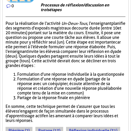
Processus de réflexion/discussion en
0
trois étapes
Pour la réalisation de l'activité
Un-Deux-Tous
, l'enseignant planifie
des segments d'exposés magistraux de courte durée (entre 10 et
20 minutes) portant sur la matière du cours. Ensuite, il pose une
question ou propose une courte tâche aux élèves. Il alloue une
minute pour y réfléchir seul (un). Cette étape est importante car
elle permet à l'élève de formuler une réponse élaborée. Puis,
l'enseignant invite les élèves à comparer leur réflexion en dyade
(deux). Quelques dyades partagent ensuite leurs idées à tout le
groupe (tous). Cette activité devrait donc se décliner en trois
grandes étapes :
Formulation d'une réponse individuelle à la question posée
Formulation d’une réponse en dyade (partage de la
réponse avec un coéquipier, écoute attentive de sa
réponse et création d'une nouvelle réponse plus élaborée
compte tenu de la mise en commun)
Partage de la réponse finale en plénière
En somme, cette technique permet de s'assurer que tous les
élèves s'engagent de façon simultanée dans le processus
d'apprentissage actif en les amenant à comparer leurs idées et
leurs réponses.
Plénière (2)
Partage (13)
Réflexion individuelle (31)