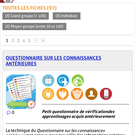
TOUTES LES FICHES (97)
(X) Grand groupe (> 100)
(X) Individuel
(X) Moyen groupe (entre 30 et 100)
PAGES
1
2
3
4
5
›
»
QUESTIONNAIRE SUR LES CONNAISSANCES
ANTÉRIEURES
Petit questionnaire de vérification des
0
apprentissages acquis antérieurement
La technique du
Questionnaire sur les connaissances