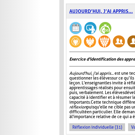
AUJOURD’HUI, J’AI APPRIS...
Exercice d'identification des appre
Aujourd'hui, j'ai appris...
est une te
questionner les élèves sur ce qu’ils
leçon. L'enseignant les invite à ré
apprentissages réalisés pour ensuit
puis, verbalement. Les élèves dével
capacité à identifier et à résumer 
importants. Cette technique diffère
réflexion
puisqu'elle ne cible pas 
difficulté en particulier. Elle dem
à l'importance relative de ce qui a é
Réflexion individuelle (31)
Va