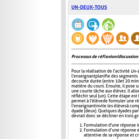
UN-DEUX-TOUS
Processus de réflexion/discussion 
Pour la réalisation de l'activité
Un-
l'enseignant planifie des segments
de courte durée (entre 10 et 20 minu
matière du cours. Ensuite, il pose
une courte tâche aux élèves. Il all
réfléchir seul (un). Cette étape est
permet à l'élève de formuler une r
l'enseignant invite les élèves à com
dyade (deux). Quelques dyades parta
devrait donc se décliner en trois g
Formulation d'une réponse in
Formulation d’une réponse e
attentive de sa réponse et c