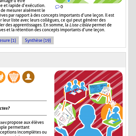
vantage d’être
ce et rapide d’exécution.
0
t de mesurer aisément le
es par rapport à des concepts importants d’une leçon. Il est
r leur liste avec leurs collègues, ce qui peut générer des
der des apprentissages. En somme, la
Liste ciblée
permet de
èves et la rétention des concepts importants d’une leçon.
sure (1)
Synthèse (19)
tes ?
sses
propose aux élèves
mple permettant
nceptions incomplètes ou