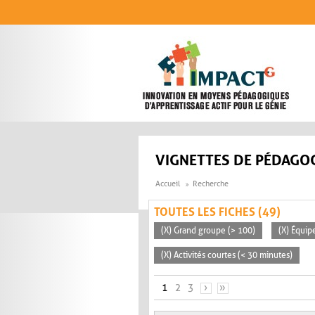
Aller au contenu principal
VIGNETTES DE PÉDAGOG
Accueil
Recherche
TOUTES LES FICHES (49)
(X) Grand groupe (> 100)
(X) Équip
(X) Activités courtes (< 30 minutes)
PAGES
1
2
3
›
»