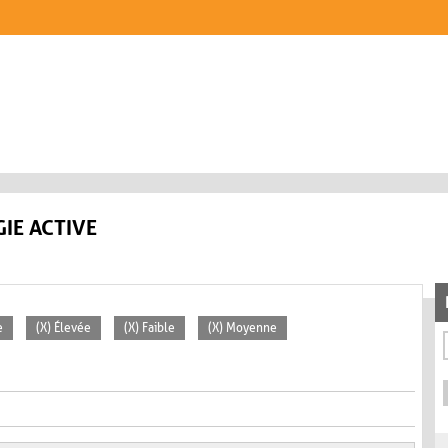
IE ACTIVE
e
(X) Élevée
(X) Faible
(X) Moyenne