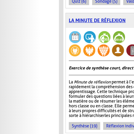
Quiz (6)
Sondage (5)
Valo
LA MINUTE DE RÉFLEXION
Exercice de synthèse court, direct
La
Minute de réflexion
permet à l’e
rapidement la compréhension des él
apprentissage. Cette technique pr
formuler des questions liées à leu
la matière ou de résumer les élém
hors classe ou en classe. Elle perme
à leurs propres difficultés et de st
sorte à hiérarchiser les principales 
Synthèse (19)
Réflexion indiv