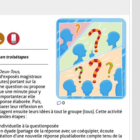
en trois étapes
Deux-Tous
,
 d'exposés magistraux
tes) portant sur la
 une question ou propose
oue une minute pour y
 importante car elle
éponse élaborée. Puis,
0
parer leur réflexion en
gent ensuite leurs idées à tout le groupe (tous). Cette activité
randes étapes :
dividuelle à la question posée
n dyade (partage de la réponse avec un coéquipier, écoute
réation d'une nouvelle réponse plus élaborée compte tenu de la