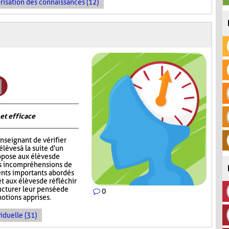
risation des connaissances (12)
 et efficace
nseignant de vérifier
èves à la suite d'un
opose aux élèves de
rs incompréhensions de
ents importants abordés
t aux élèves de réfléchir
ructurer leur pensée de
0
notions apprises.
iduelle (31)