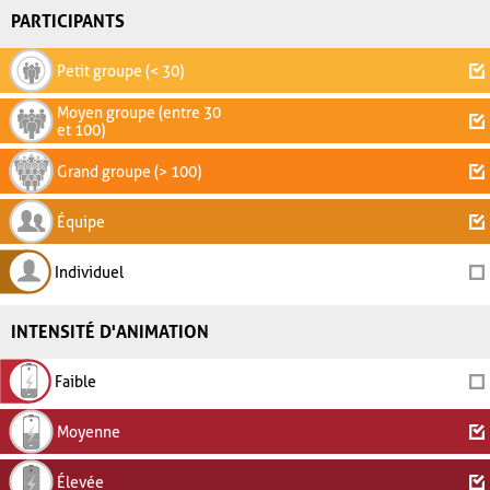
PARTICIPANTS
Petit groupe (< 30)
Moyen groupe (entre 30
et 100)
Grand groupe (> 100)
Équipe
Individuel
INTENSITÉ D'ANIMATION
Faible
Moyenne
Élevée