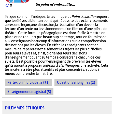
Un point m'embrouille...
0
Tel que son nom l'indique, la technique du
Point à clarifier
requiert
que les élèves ciblent un point qui nécessite des éclaircissements
après une leçon, une discussion, la réalisation d'un devoir, la
lecture d'un texte ou le visionnement d'un film ou d'une pièce de
théâtre. Cette formule pédagogique est donc facile à mettre en
place et ne requiert pas beaucoup de temps, tout en fournissant
aux enseignants beaucoup d'informations sur la compréhension
des notions par les élèves. En effet, les enseignants sont en
mesure de repérer assez aisément les sujets les plus difficiles
pour leurs élèves et, ainsi, d'orienter leurs décisions
d'enseignement quant au temps à consacrer à chacun de ces
sujets. Il est possible pour l'enseignant de prévenir les élèves
qu'ils auront à proposer un
Point à clarifier
après une activité. Cela
les incitera à être plus attentifs et plus concentrés, et donc à
mieux comprendre la matière.
Réflexion individuelle (31)
Questions anonymes (2)
Enseignement magistral (5)
DILEMMES ÉTHIQUES