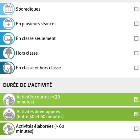
Sporadiques
En plusieurs séances
En classe seulement
Hors classe
En classe et hors classe
DURÉE DE L'ACTIVITÉ
Activités courtes (< 30
minutes)
Activités développées
(Entre 30 et 60 minutes)
Activités élaborées (> 60
minutes)