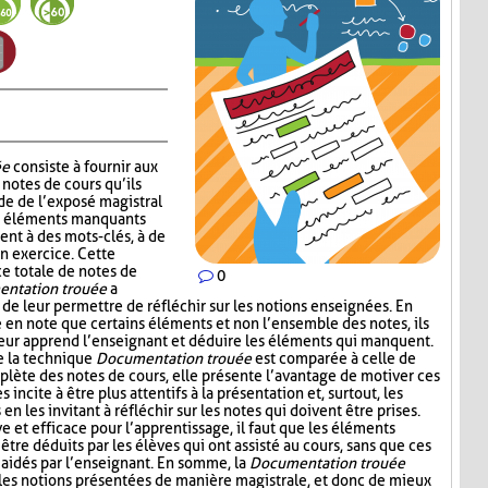
ée
consiste à fournir aux
notes de cours qu’ils
de de l’exposé magistral
es éléments manquants
ent à des mots-clés, à de
un exercice. Cette
ce totale de notes de
0
ntation trouée
a
 de leur permettre de réfléchir sur les notions enseignées. En
e en note que certains éléments et non l’ensemble des notes, ils
leur apprend l’enseignant et déduire les éléments qui manquent.
e la technique
Documentation trouée
est comparée à celle de
plète des notes de cours, elle présente l’avantage de motiver ces
s incite à être plus attentifs à la présentation et, surtout, les
n les invitant à réfléchir sur les notes qui doivent être prises.
ive et efficace pour l’apprentissage, il faut que les éléments
être déduits par les élèves qui ont assisté au cours, sans que ces
aidés par l’enseignant. En somme, la
Documentation trouée
 les notions présentées de manière magistrale, et donc de mieux