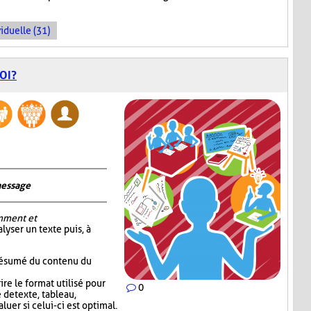
iduelle (31)
OI?
message
mment et
alyser un texte puis, à
 résumé du contenu du
re le format utilisé pour
0
 de texte, tableau,
luer si celui-ci est optimal.