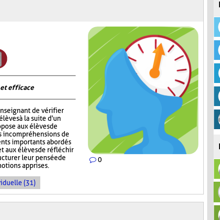
 et efficace
nseignant de vérifier
èves à la suite d'un
opose aux élèves de
rs incompréhensions de
ents importants abordés
t aux élèves de réfléchir
ructurer leur pensée de
0
notions apprises.
iduelle (31)