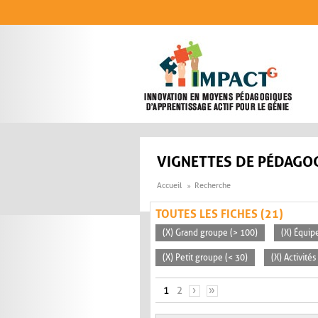
Aller au contenu principal
VIGNETTES DE PÉDAGOG
Accueil
Recherche
TOUTES LES FICHES (21)
(X) Grand groupe (> 100)
(X) Équip
(X) Petit groupe (< 30)
(X) Activité
PAGES
1
2
›
»