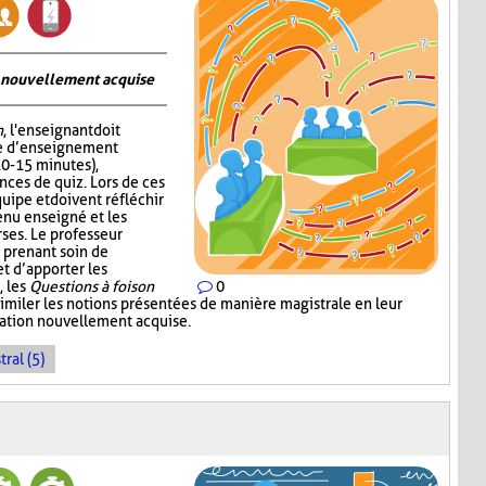
on nouvellement acquise
n
, l'enseignant doit
me d’enseignement
10-15 minutes),
nces de quiz. Lors de ces
quipe et doivent réfléchir
enu enseigné et les
ses. Le professeur
 prenant soin de
 d’apporter les
, les
Questions à foison
0
imiler les notions présentées de manière magistrale en leur
rmation nouvellement acquise.
ral (5)