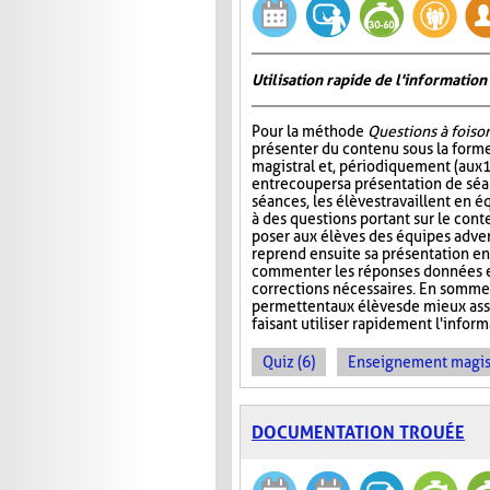
Utilisation rapide de l'informati
Pour la méthode
Questions à foiso
présenter du contenu sous la for
magistral et, périodiquement (aux 
entrecouper sa présentation de séa
séances, les élèves travaillent en é
à des questions portant sur le cont
poser aux élèves des équipes adver
reprend ensuite sa présentation en
commenter les réponses données et
corrections nécessaires. En somme
permettent aux élèves de mieux ass
faisant utiliser rapidement l'info
Quiz (6)
Enseignement magist
DOCUMENTATION TROUÉE