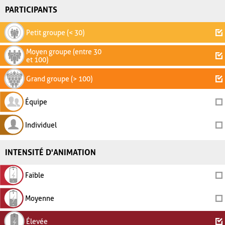
PARTICIPANTS
Petit groupe (< 30)
Moyen groupe (entre 30
et 100)
Grand groupe (> 100)
Équipe
Individuel
INTENSITÉ D'ANIMATION
Faible
Moyenne
Élevée