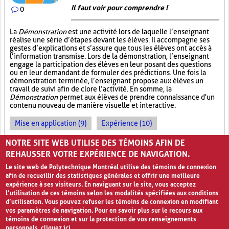
Il faut voir pour comprendre !
0
La
Démonstration
est une activité lors de laquelle l’enseignant
réalise une série d’étapes devant les élèves. Il accompagne ses
gestes d’explications et s’assure que tous les élèves ont accès à
l’information transmise. Lors de la démonstration, l’enseignant
engage la participation des élèves en leur posant des questions
ou en leur demandant de formuler des prédictions. Une fois la
démonstration terminée, l’enseignant propose aux élèves un
travail de suivi afin de clore l’activité. En somme, la
Démonstration
permet aux élèves de prendre connaissance d'un
contenu nouveau de manière visuelle et interactive.
Mise en application (9)
Expérience (10)
Observations (4)
NOTRE SITE WEB UTILISE DES TÉMOINS AFIN DE
REHAUSSER VOTRE EXPÉRIENCE DE NAVIGATION.
Le site web de Polytechnique Montréal utilise des témoins de connexion
afin de recueillir des statistiques générales et offrir une meilleure
expérience à ses visiteurs. En naviguant sur le site, vous acceptez
l’utilisation de ces témoins selon les modalités spécifiées aux conditions
d’utilisation. Vous pouvez refuser les témoins de connexion en modifiant
vos paramètres de navigation. Pour en savoir plus sur le recours aux
témoins de connexion et sur la protection de vos renseignements
personnels,
cliquez ici
.