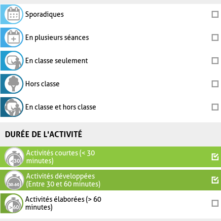
Sporadiques
En plusieurs séances
En classe seulement
Hors classe
En classe et hors classe
DURÉE DE L'ACTIVITÉ
Activités courtes (< 30
minutes)
Activités développées
(Entre 30 et 60 minutes)
Activités élaborées (> 60
minutes)