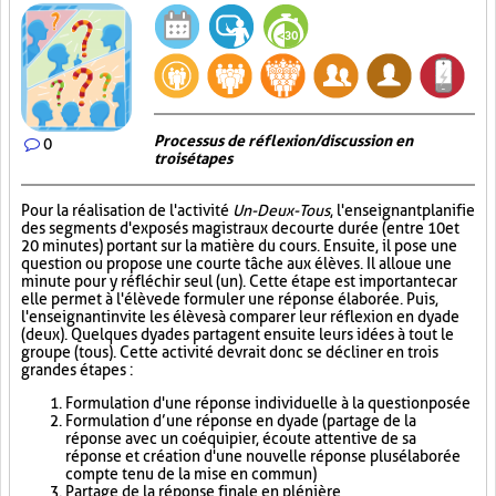
Processus de réflexion/discussion en
0
trois étapes
Pour la réalisation de l'activité
Un-Deux-Tous
, l'enseignant planifie
des segments d'exposés magistraux de courte durée (entre 10 et
20 minutes) portant sur la matière du cours. Ensuite, il pose une
question ou propose une courte tâche aux élèves. Il alloue une
minute pour y réfléchir seul (un). Cette étape est importante car
elle permet à l'élève de formuler une réponse élaborée. Puis,
l'enseignant invite les élèves à comparer leur réflexion en dyade
(deux). Quelques dyades partagent ensuite leurs idées à tout le
groupe (tous). Cette activité devrait donc se décliner en trois
grandes étapes :
Formulation d'une réponse individuelle à la question posée
Formulation d’une réponse en dyade (partage de la
réponse avec un coéquipier, écoute attentive de sa
réponse et création d'une nouvelle réponse plus élaborée
compte tenu de la mise en commun)
Partage de la réponse finale en plénière