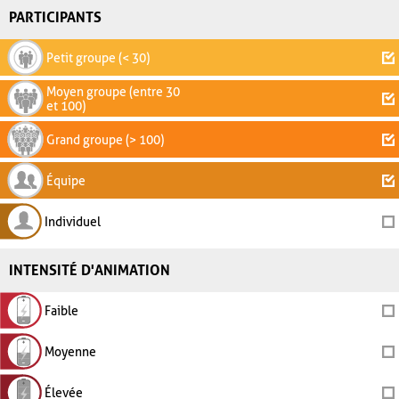
PARTICIPANTS
Petit groupe (< 30)
Moyen groupe (entre 30
et 100)
Grand groupe (> 100)
Équipe
Individuel
INTENSITÉ D'ANIMATION
Faible
Moyenne
Élevée