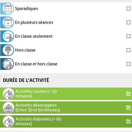
Sporadiques
En plusieurs séances
En classe seulement
Hors classe
En classe et hors classe
DURÉE DE L'ACTIVITÉ
Activités courtes (< 30
minutes)
Activités développées
(Entre 30 et 60 minutes)
Activités élaborées (> 60
minutes)