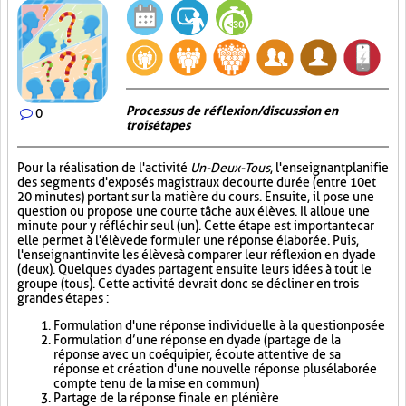
Processus de réflexion/discussion en
0
trois étapes
Pour la réalisation de l'activité
Un-Deux-Tous
, l'enseignant planifie
des segments d'exposés magistraux de courte durée (entre 10 et
20 minutes) portant sur la matière du cours. Ensuite, il pose une
question ou propose une courte tâche aux élèves. Il alloue une
minute pour y réfléchir seul (un). Cette étape est importante car
elle permet à l'élève de formuler une réponse élaborée. Puis,
l'enseignant invite les élèves à comparer leur réflexion en dyade
(deux). Quelques dyades partagent ensuite leurs idées à tout le
groupe (tous). Cette activité devrait donc se décliner en trois
grandes étapes :
Formulation d'une réponse individuelle à la question posée
Formulation d’une réponse en dyade (partage de la
réponse avec un coéquipier, écoute attentive de sa
réponse et création d'une nouvelle réponse plus élaborée
compte tenu de la mise en commun)
Partage de la réponse finale en plénière