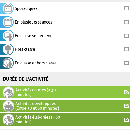
Sporadiques
En plusieurs séances
En classe seulement
Hors classe
En classe et hors classe
DURÉE DE L'ACTIVITÉ
Activités courtes (< 30
minutes)
Activités développées
(Entre 30 et 60 minutes)
Activités élaborées (> 60
minutes)