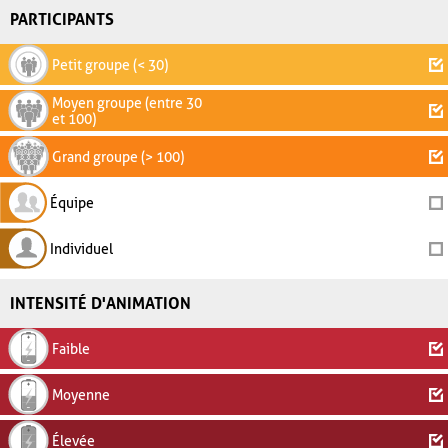
PARTICIPANTS
Petit groupe (< 30)
Moyen groupe (entre 30
et 100)
Grand groupe (> 100)
Équipe
Individuel
INTENSITÉ D'ANIMATION
Faible
Moyenne
Élevée