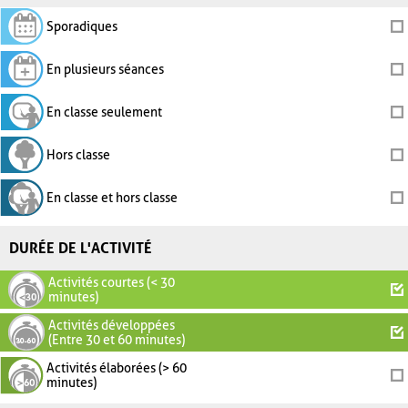
Sporadiques
En plusieurs séances
En classe seulement
Hors classe
En classe et hors classe
DURÉE DE L'ACTIVITÉ
Activités courtes (< 30
minutes)
Activités développées
(Entre 30 et 60 minutes)
Activités élaborées (> 60
minutes)