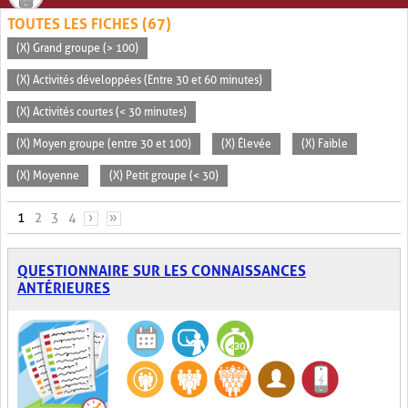
TOUTES LES FICHES (67)
(X) Grand groupe (> 100)
(X) Activités développées (Entre 30 et 60 minutes)
(X) Activités courtes (< 30 minutes)
(X) Moyen groupe (entre 30 et 100)
(X) Élevée
(X) Faible
(X) Moyenne
(X) Petit groupe (< 30)
PAGES
1
2
3
4
›
»
QUESTIONNAIRE SUR LES CONNAISSANCES
ANTÉRIEURES