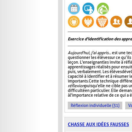
Exercice d'identification des appre
Aujourd'hui, j'ai appris...
est une te
questionner les élèves sur ce qu’ils
leçon. L'enseignant les invite à ré
apprentissages réalisés pour ensuit
puis, verbalement. Les élèves dével
capacité à identifier et à résumer 
importants. Cette technique diffère
réflexion
puisqu'elle ne cible pas 
difficulté en particulier. Elle dem
à l'importance relative de ce qui a é
Réflexion individuelle (31)
Va
CHASSE AUX IDÉES FAUSSES