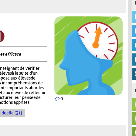
 et efficace
nseignant de vérifier
èves à la suite d'un
opose aux élèves de
rs incompréhensions de
ents importants abordés
t aux élèves de réfléchir
ructurer leur pensée de
0
notions apprises.
iduelle (31)