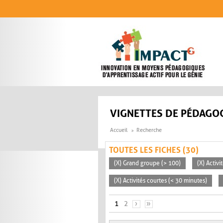
Aller au contenu principal
VIGNETTES DE PÉDAGOG
Accueil
Recherche
TOUTES LES FICHES (30)
(X) Grand groupe (> 100)
(X) Activ
(X) Activités courtes (< 30 minutes)
PAGES
1
2
›
»