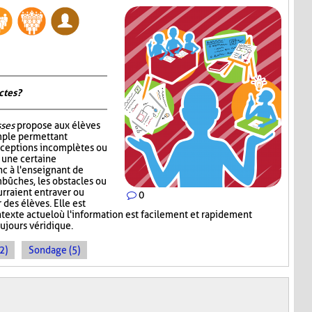
tes ?
sses
propose aux élèves
mple permettant
nceptions incomplètes ou
r une certaine
c à l'enseignant de
mbûches, les obstacles ou
rraient entraver ou
0
des élèves. Elle est
ntexte actuel où l'information est facilement et rapidement
oujours véridique.
2)
Sondage (5)