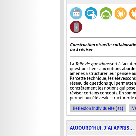
Construction visuelle collaborativ
ou à réviser
La
Toile de questions
sert à facilite
questions liées aux notions abordée
amenés à structurer leur pensée au
Par cette technique, les élèves cons
réseau de questions qui permettent 
concrètement les notions qui pos
réviser certains concepts. En somm
permet aux élèves de structurer de 
Réflexion individuelle (31)
Va
AUJOURD’HUI, J’AI APPRIS...