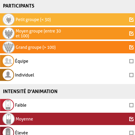
PARTICIPANTS
Petit groupe (< 30)
Moyen groupe (entre 30
et 100)
Grand groupe (> 100)
Équipe
Individuel
INTENSITÉ D'ANIMATION
Faible
Moyenne
Élevée