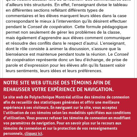
d’ailleurs très structurés. En effet, l’enseignant divise le tableau
en différentes sections reflétant différents types de
commentaires et les élèves marquent leurs idées dans la case
correspondant le mieux à l’intervention qu’ils désirent effectuer
pendant le
Conseil de coopération
. Cette formule pédagogique
permet non seulement de gérer les problèmes de la classe,
mais également d’apprendre aux élèves comment communiquer
et résoudre des conflits dans le respect d’autrui. L’enseignant,
dont le rôle consiste à animer la discussion, s’assure que la
bienséance est maintenue pendant toute la réunion. Le
Conseil
de coopération
représente donc un lieu d’échange, de prise de
parole et d’expression pour les élèves afin qu’ils fassent valoir
leurs sentiments, leurs idées et leurs préférences.
Opinion (8)
Partage (13)
Rétroaction (4)
NOTRE SITE WEB UTILISE DES TÉMOINS AFIN DE
REHAUSSER VOTRE EXPÉRIENCE DE NAVIGATION.
Le site web de Polytechnique Montréal utilise des témoins de connexion
afin de recueillir des statistiques générales et offrir une meilleure
expérience à ses visiteurs. En naviguant sur le site, vous acceptez
l’utilisation de ces témoins selon les modalités spécifiées aux conditions
d’utilisation. Vous pouvez refuser les témoins de connexion en modifiant
vos paramètres de navigation. Pour en savoir plus sur le recours aux
témoins de connexion et sur la protection de vos renseignements
personnels,
cliquez ici
.