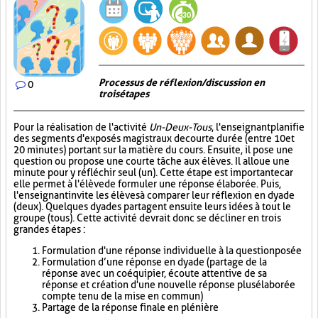
Processus de réflexion/discussion en
0
trois étapes
Pour la réalisation de l'activité
Un-Deux-Tous
, l'enseignant planifie
des segments d'exposés magistraux de courte durée (entre 10 et
20 minutes) portant sur la matière du cours. Ensuite, il pose une
question ou propose une courte tâche aux élèves. Il alloue une
minute pour y réfléchir seul (un). Cette étape est importante car
elle permet à l'élève de formuler une réponse élaborée. Puis,
l'enseignant invite les élèves à comparer leur réflexion en dyade
(deux). Quelques dyades partagent ensuite leurs idées à tout le
groupe (tous). Cette activité devrait donc se décliner en trois
grandes étapes :
Formulation d'une réponse individuelle à la question posée
Formulation d’une réponse en dyade (partage de la
réponse avec un coéquipier, écoute attentive de sa
réponse et création d'une nouvelle réponse plus élaborée
compte tenu de la mise en commun)
Partage de la réponse finale en plénière