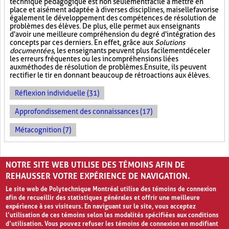
technique pédagogique est non seulement facile à mettre en
place et aisément adaptée à diverses disciplines, mais elle favorise
également le développement des compétences de résolution de
problèmes des élèves. De plus, elle permet aux enseignants
d'avoir une meilleure compréhension du degré d'intégration des
concepts par ces derniers. En effet, grâce aux
Solutions
documentées
, les enseignants peuvent plus facilement déceler
les erreurs fréquentes ou les incompréhensions liées
aux méthodes de résolution de problèmes. Ensuite, ils peuvent
rectifier le tir en donnant beaucoup de rétroactions aux élèves.
Réflexion individuelle (31)
Approfondissement des connaissances (17)
Métacognition (7)
PAGES
NOTRE SITE WEB UTILISE DES TÉMOINS AFIN DE
1
2
3
›
»
REHAUSSER VOTRE EXPÉRIENCE DE NAVIGATION.
Le site web de Polytechnique Montréal utilise des témoins de connexion
afin de recueillir des statistiques générales et offrir une meilleure
expérience à ses visiteurs. En naviguant sur le site, vous acceptez
l’utilisation de ces témoins selon les modalités spécifiées aux conditions
d’utilisation. Vous pouvez refuser les témoins de connexion en modifiant