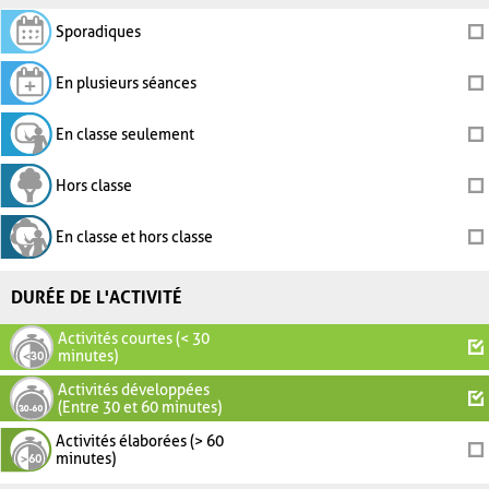
Sporadiques
En plusieurs séances
En classe seulement
Hors classe
En classe et hors classe
DURÉE DE L'ACTIVITÉ
Activités courtes (< 30
minutes)
Activités développées
(Entre 30 et 60 minutes)
Activités élaborées (> 60
minutes)