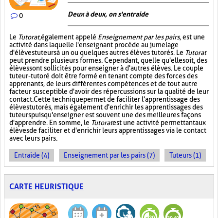
Deux à deux, on s'entraide
0
Le
Tutorat
, également appelé
Enseignement par les pairs
, est une
activité dans laquelle l'enseignant procède au jumelage
d'élèves tuteurs à un ou quelques autres élèves tutorés. Le
Tutorat
peut prendre plusieurs formes. Cependant, quelle qu'elle soit, des
élèves sont sollicités pour enseigner à d'autres élèves. Le couple
tuteur-tutoré doit être formé en tenant compte des forces des
apprenants, de leurs différentes compétences et de tout autre
facteur susceptible d'avoir des répercussions sur la qualité de leur
contact. Cette technique permet de faciliter l'apprentissage des
élèves tutorés, mais également d'enrichir les apprentissages des
tuteurs puisqu'enseigner est souvent une des meilleures façons
d'apprendre. En somme, le
Tutorat
est une activité permettant aux
élèves de faciliter et d'enrichir leurs apprentissages via le contact
avec leurs pairs.
Entraide (4)
Enseignement par les pairs (7)
Tuteurs (1)
CARTE HEURISTIQUE