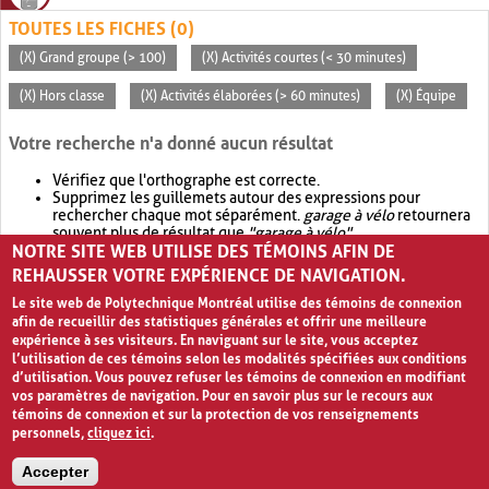
TOUTES LES FICHES (0)
(X) Grand groupe (> 100)
(X) Activités courtes (< 30 minutes)
(X) Hors classe
(X) Activités élaborées (> 60 minutes)
(X) Équipe
Votre recherche n'a donné aucun résultat
Vérifiez que l'orthographe est correcte.
Supprimez les guillemets autour des expressions pour
rechercher chaque mot séparément.
garage à vélo
retournera
souvent plus de résultat que
"garage à vélo"
.
NOTRE SITE WEB UTILISE DES TÉMOINS AFIN DE
Envisagez d'élargir votre recherche avec
OR
.
garage OR vélo
retournera souvent plus de résultat que
garage à vélo
.
REHAUSSER VOTRE EXPÉRIENCE DE NAVIGATION.
Le site web de Polytechnique Montréal utilise des témoins de connexion
afin de recueillir des statistiques générales et offrir une meilleure
expérience à ses visiteurs. En naviguant sur le site, vous acceptez
l’utilisation de ces témoins selon les modalités spécifiées aux conditions
d’utilisation. Vous pouvez refuser les témoins de connexion en modifiant
vos paramètres de navigation. Pour en savoir plus sur le recours aux
témoins de connexion et sur la protection de vos renseignements
personnels,
cliquez ici
.
Avis de confidentialité et conditions d’utilisation
Accepter