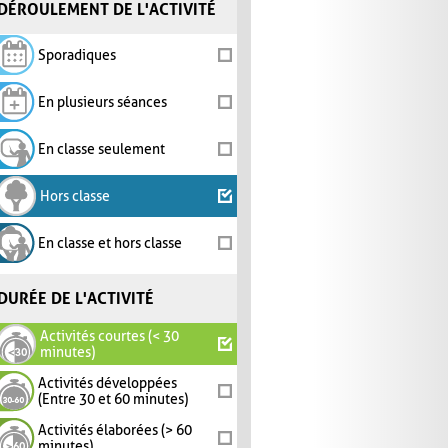
DÉROULEMENT DE L'ACTIVITÉ
Sporadiques
En plusieurs séances
En classe seulement
Hors classe
En classe et hors classe
DURÉE DE L'ACTIVITÉ
Activités courtes (< 30
minutes)
Activités développées
(Entre 30 et 60 minutes)
Activités élaborées (> 60
minutes)