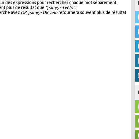
our des expressions pour rechercher chaque mot séparément.
nt plus de résultat que
"garage à vélo"
.
herche avec
OR
.
garage OR vélo
retournera souvent plus de résultat