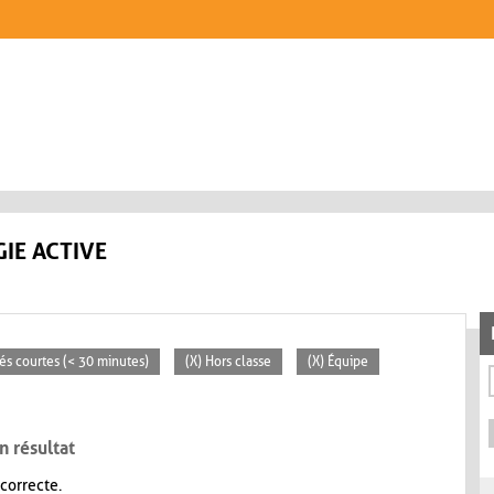
IE ACTIVE
tés courtes (< 30 minutes)
(X) Hors classe
(X) Équipe
n résultat
 correcte.