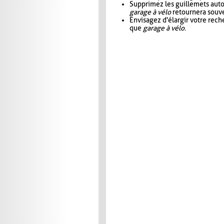
Supprimez les guillemets aut
garage à vélo
retournera souve
Envisagez d'élargir votre rec
que
garage à vélo
.