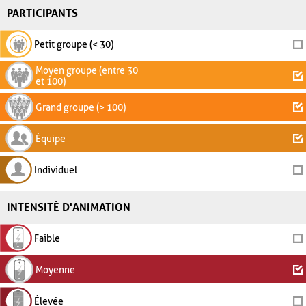
PARTICIPANTS
Petit groupe (< 30)
Moyen groupe (entre 30
et 100)
Grand groupe (> 100)
Équipe
Individuel
INTENSITÉ D'ANIMATION
Faible
Moyenne
Élevée