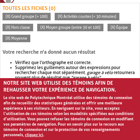
TOUTES LES FICHES (0)
(X) Grand groupe (> 100)
(X) Activités courtes (< 30 minutes)
(X) Hors classe
(X) Moyen groupe (entre 30 et 100)
(X) Équipe
(X) Moyenne
Votre recherche n'a donné aucun résultat
Vérifiez que l'orthographe est correcte.
Supprimez les guillemets autour des expressions pour
rechercher chaque mot séparément.
garage à vélo
retournera
souvent plus de résultat que
"garage à vélo"
.
NOTRE SITE WEB UTILISE DES TÉMOINS AFIN DE
Envisagez d'élargir votre recherche avec
OR
.
garage OR vélo
retournera souvent plus de résultat que
garage à vélo
.
REHAUSSER VOTRE EXPÉRIENCE DE NAVIGATION.
Le site web de Polytechnique Montréal utilise des témoins de connexion
afin de recueillir des statistiques générales et offrir une meilleure
expérience à ses visiteurs. En naviguant sur le site, vous acceptez
l’utilisation de ces témoins selon les modalités spécifiées aux conditions
d’utilisation. Vous pouvez refuser les témoins de connexion en modifiant
vos paramètres de navigation. Pour en savoir plus sur le recours aux
témoins de connexion et sur la protection de vos renseignements
personnels,
cliquez ici
.
Avis de confidentialité et conditions d’utilisation