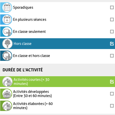
Sporadiques
En plusieurs séances
En classe seulement
Hors classe
En classe et hors classe
DURÉE DE L'ACTIVITÉ
Activités courtes (< 30
minutes)
Activités développées
(Entre 30 et 60 minutes)
Activités élaborées (> 60
minutes)