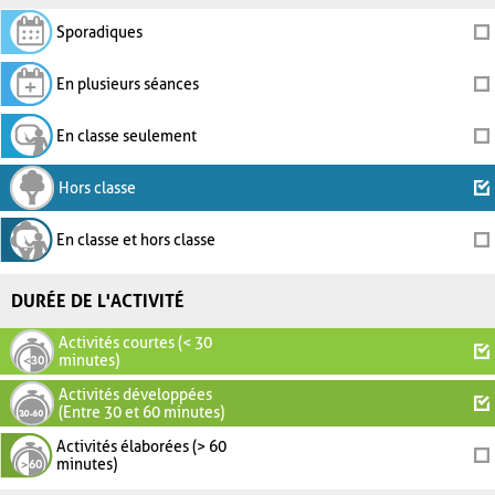
Sporadiques
En plusieurs séances
En classe seulement
Hors classe
En classe et hors classe
DURÉE DE L'ACTIVITÉ
Activités courtes (< 30
minutes)
Activités développées
(Entre 30 et 60 minutes)
Activités élaborées (> 60
minutes)