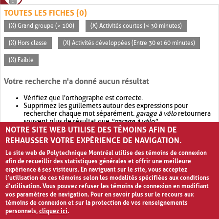
TOUTES LES FICHES (0)
(X) Grand groupe (> 100)
(X) Activités courtes (< 30 minutes)
(X) Hors classe
(X) Activités développées (Entre 30 et 60 minutes)
(X) Faible
Votre recherche n'a donné aucun résultat
Vérifiez que l'orthographe est correcte.
Supprimez les guillemets autour des expressions pour
rechercher chaque mot séparément.
garage à vélo
retournera
souvent plus de résultat que
"garage à vélo"
.
NOTRE SITE WEB UTILISE DES TÉMOINS AFIN DE
Envisagez d'élargir votre recherche avec
OR
.
garage OR vélo
retournera souvent plus de résultat que
garage à vélo
.
REHAUSSER VOTRE EXPÉRIENCE DE NAVIGATION.
Le site web de Polytechnique Montréal utilise des témoins de connexion
afin de recueillir des statistiques générales et offrir une meilleure
expérience à ses visiteurs. En naviguant sur le site, vous acceptez
l’utilisation de ces témoins selon les modalités spécifiées aux conditions
d’utilisation. Vous pouvez refuser les témoins de connexion en modifiant
vos paramètres de navigation. Pour en savoir plus sur le recours aux
témoins de connexion et sur la protection de vos renseignements
personnels,
cliquez ici
.
Avis de confidentialité et conditions d’utilisation