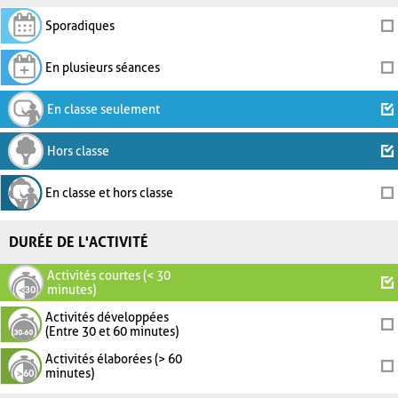
Sporadiques
En plusieurs séances
En classe seulement
Hors classe
En classe et hors classe
DURÉE DE L'ACTIVITÉ
Activités courtes (< 30
minutes)
Activités développées
(Entre 30 et 60 minutes)
Activités élaborées (> 60
minutes)