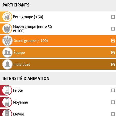
PARTICIPANTS
Petit groupe (< 30)
Moyen groupe (entre 30
et 100)
Grand groupe (> 100)
Équipe
Individuel
INTENSITÉ D'ANIMATION
Faible
Moyenne
Élevée