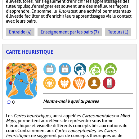
élèves tutorés, mais également d'enrichir les apprentissages des
tuteurs puisqu'enseigner est souvent une des meilleures façons
d'apprendre. En somme, le
Tutorat
est une activité permettant aux
élèves de faciliter et d'enrichir leurs apprentissages via le contact
avec leurs pairs.
Entraide (4)
Enseignement par les pairs (7)
Tuteurs (1)
CARTE HEURISTIQUE
Montre-moi à quoi tu penses
0
Les
Cartes heuristiques
, aussi appelées
Cartes mentales
ou
Mind
Maps
, permettent aux élèves de représenter sous forme
hiérarchique et visuelle différents concepts liés aux notions du
cours. Contrairement aux
Cartes conceptuelles
, les
Cartes
heuristiques
ne suggèrent pas de concepts théoriques ou de