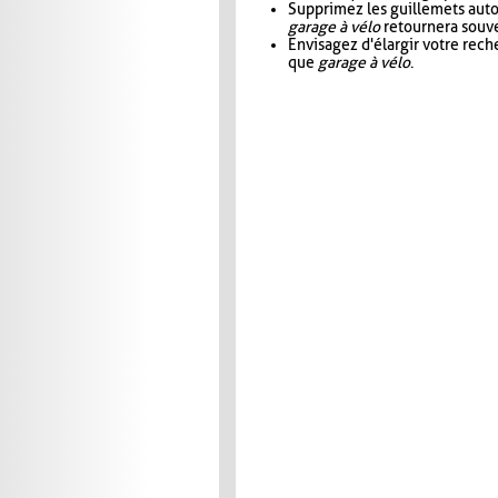
Supprimez les guillemets aut
garage à vélo
retournera souve
Envisagez d'élargir votre rec
que
garage à vélo
.