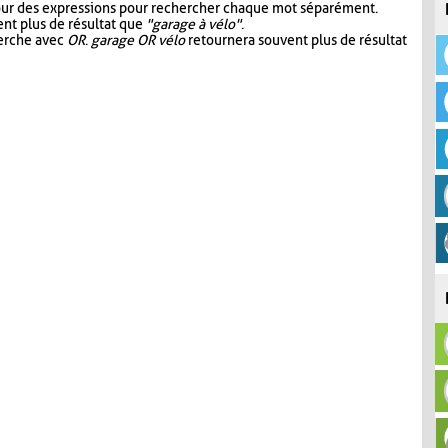
our des expressions pour rechercher chaque mot séparément.
nt plus de résultat que
"garage à vélo"
.
herche avec
OR
.
garage OR vélo
retournera souvent plus de résultat