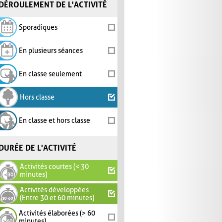
DÉROULEMENT DE L'ACTIVITÉ
Sporadiques
En plusieurs séances
En classe seulement
Hors classe
En classe et hors classe
DURÉE DE L'ACTIVITÉ
Activités courtes (< 30
minutes)
Activités développées
(Entre 30 et 60 minutes)
Activités élaborées (> 60
minutes)