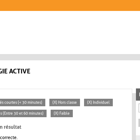
IE ACTIVE
tés courtes (< 30 minutes)
(X) Hors classe
(X) Individuel
s (Entre 30 et 60 minutes)
(X) Faible
n résultat
 correcte.