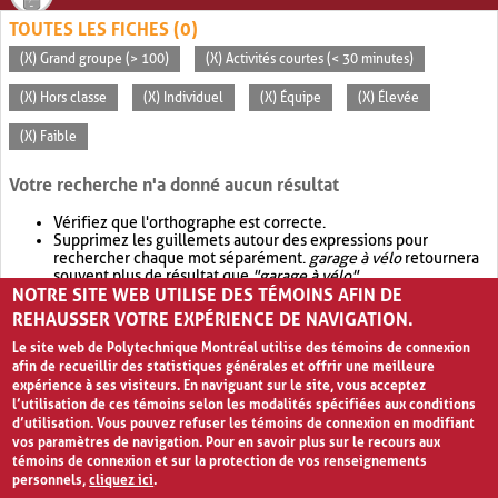
TOUTES LES FICHES (0)
(X) Grand groupe (> 100)
(X) Activités courtes (< 30 minutes)
(X) Hors classe
(X) Individuel
(X) Équipe
(X) Élevée
(X) Faible
Votre recherche n'a donné aucun résultat
Vérifiez que l'orthographe est correcte.
Supprimez les guillemets autour des expressions pour
rechercher chaque mot séparément.
garage à vélo
retournera
souvent plus de résultat que
"garage à vélo"
.
NOTRE SITE WEB UTILISE DES TÉMOINS AFIN DE
Envisagez d'élargir votre recherche avec
OR
.
garage OR vélo
retournera souvent plus de résultat que
garage à vélo
.
REHAUSSER VOTRE EXPÉRIENCE DE NAVIGATION.
Le site web de Polytechnique Montréal utilise des témoins de connexion
afin de recueillir des statistiques générales et offrir une meilleure
expérience à ses visiteurs. En naviguant sur le site, vous acceptez
l’utilisation de ces témoins selon les modalités spécifiées aux conditions
d’utilisation. Vous pouvez refuser les témoins de connexion en modifiant
vos paramètres de navigation. Pour en savoir plus sur le recours aux
témoins de connexion et sur la protection de vos renseignements
personnels,
cliquez ici
.
Avis de confidentialité et conditions d’utilisation