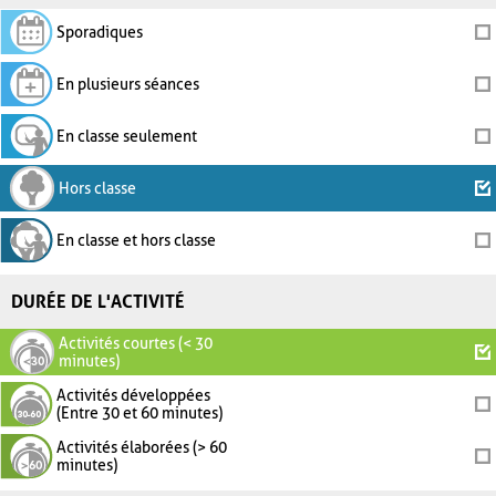
Sporadiques
En plusieurs séances
En classe seulement
Hors classe
En classe et hors classe
DURÉE DE L'ACTIVITÉ
Activités courtes (< 30
minutes)
Activités développées
(Entre 30 et 60 minutes)
Activités élaborées (> 60
minutes)