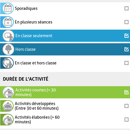
Sporadiques
En plusieurs séances
En classe seulement
Hors classe
En classe et hors classe
DURÉE DE L'ACTIVITÉ
Activités courtes (< 30
minutes)
Activités développées
(Entre 30 et 60 minutes)
Activités élaborées (> 60
minutes)