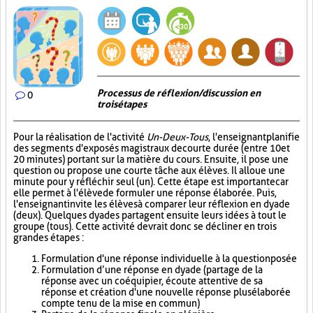
Processus de réflexion/discussion en
0
trois étapes
Pour la réalisation de l'activité
Un-Deux-Tous
, l'enseignant planifie
des segments d'exposés magistraux de courte durée (entre 10 et
20 minutes) portant sur la matière du cours. Ensuite, il pose une
question ou propose une courte tâche aux élèves. Il alloue une
minute pour y réfléchir seul (un). Cette étape est importante car
elle permet à l'élève de formuler une réponse élaborée. Puis,
l'enseignant invite les élèves à comparer leur réflexion en dyade
(deux). Quelques dyades partagent ensuite leurs idées à tout le
groupe (tous). Cette activité devrait donc se décliner en trois
grandes étapes :
Formulation d'une réponse individuelle à la question posée
Formulation d’une réponse en dyade (partage de la
réponse avec un coéquipier, écoute attentive de sa
réponse et création d'une nouvelle réponse plus élaborée
compte tenu de la mise en commun)