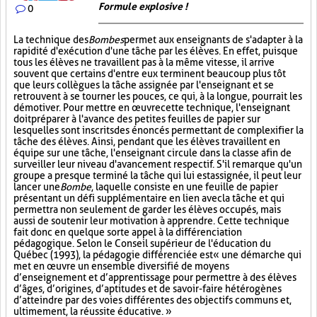
Formule explosive !
0
La technique des
Bombes
permet aux enseignants de s'adapter à la
rapidité d'exécution d'une tâche par les élèves. En effet, puisque
tous les élèves ne travaillent pas à la même vitesse, il arrive
souvent que certains d'entre eux terminent beaucoup plus tôt
que leurs collègues la tâche assignée par l'enseignant et se
retrouvent à se tourner les pouces, ce qui, à la longue, pourrait les
démotiver. Pour mettre en œuvre cette technique, l'enseignant
doit préparer à l'avance des petites feuilles de papier sur
lesquelles sont inscrits des énoncés permettant de complexifier la
tâche des élèves. Ainsi, pendant que les élèves travaillent en
équipe sur une tâche, l'enseignant circule dans la classe afin de
surveiller leur niveau d'avancement respectif. S'il remarque qu'un
groupe a presque terminé la tâche qui lui est assignée, il peut leur
lancer une
Bombe
, laquelle consiste en une feuille de papier
présentant un défi supplémentaire en lien avec la tâche et qui
permettra non seulement de garder les élèves occupés, mais
aussi de soutenir leur motivation à apprendre. Cette technique
fait donc en quelque sorte appel à la différenciation
pédagogique. Selon le Conseil supérieur de l'éducation du
Québec (1993), la pédagogie différenciée est « une démarche qui
met en œuvre un ensemble diversifié de moyens
d’enseignement et d’apprentissage pour permettre à des élèves
d’âges, d’origines, d’aptitudes et de savoir-faire hétérogènes
d’atteindre par des voies différentes des objectifs communs et,
ultimement, la réussite éducative. »