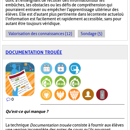
donc à l'enseignant de récolter des informations sur les
embûches, les obstacles ou les défis de compréhension qui
pourraient entraver ou empêcher l'apprentissage ultérieur des
élèves. Elle est d'autant plus pertinente dans le contexte actuel où
l'information est facilement et rapidement accessible, sans pour
autant être toujours véridique.
Valorisation des connaissances (12)
Sondage (5)
DOCUMENTATION TROUÉE
0
Qu'est-ce qui manque ?
La technique
Documentation trouée
consiste à fournir aux élèves
une version incomplète des notes de cours qu’ils pourront