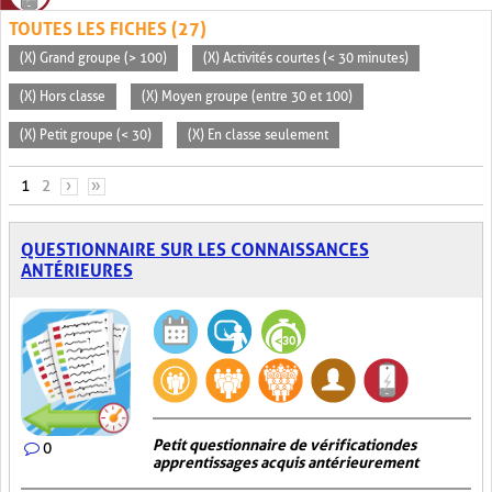
TOUTES LES FICHES (27)
(X) Grand groupe (> 100)
(X) Activités courtes (< 30 minutes)
(X) Hors classe
(X) Moyen groupe (entre 30 et 100)
(X) Petit groupe (< 30)
(X) En classe seulement
PAGES
1
2
›
»
QUESTIONNAIRE SUR LES CONNAISSANCES
ANTÉRIEURES
Petit questionnaire de vérification des
0
apprentissages acquis antérieurement