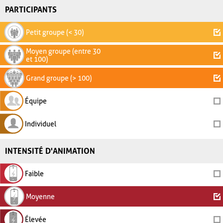
PARTICIPANTS
Petit groupe (< 30)
Moyen groupe (entre 30
et 100)
Grand groupe (> 100)
Équipe
Individuel
INTENSITÉ D'ANIMATION
Faible
Moyenne
Élevée