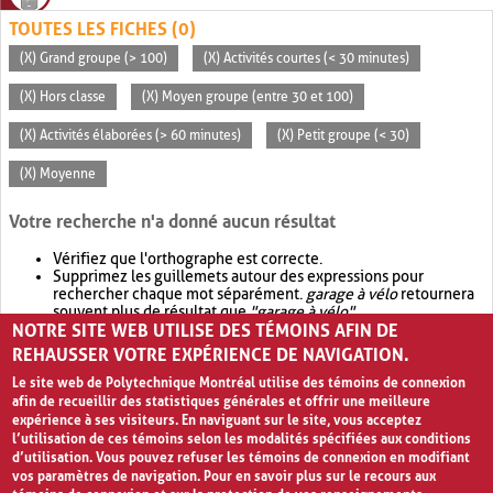
TOUTES LES FICHES (0)
(X) Grand groupe (> 100)
(X) Activités courtes (< 30 minutes)
(X) Hors classe
(X) Moyen groupe (entre 30 et 100)
(X) Activités élaborées (> 60 minutes)
(X) Petit groupe (< 30)
(X) Moyenne
Votre recherche n'a donné aucun résultat
Vérifiez que l'orthographe est correcte.
Supprimez les guillemets autour des expressions pour
rechercher chaque mot séparément.
garage à vélo
retournera
souvent plus de résultat que
"garage à vélo"
.
NOTRE SITE WEB UTILISE DES TÉMOINS AFIN DE
Envisagez d'élargir votre recherche avec
OR
.
garage OR vélo
retournera souvent plus de résultat que
garage à vélo
.
REHAUSSER VOTRE EXPÉRIENCE DE NAVIGATION.
Le site web de Polytechnique Montréal utilise des témoins de connexion
afin de recueillir des statistiques générales et offrir une meilleure
expérience à ses visiteurs. En naviguant sur le site, vous acceptez
l’utilisation de ces témoins selon les modalités spécifiées aux conditions
d’utilisation. Vous pouvez refuser les témoins de connexion en modifiant
vos paramètres de navigation. Pour en savoir plus sur le recours aux