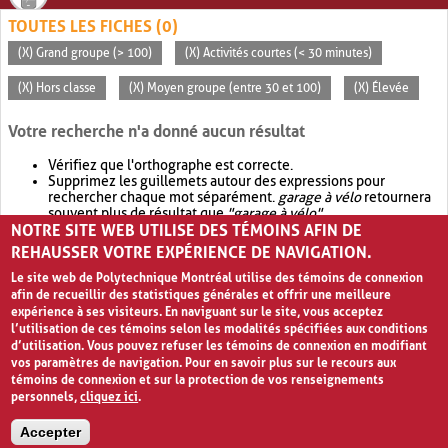
TOUTES LES FICHES (0)
(X) Grand groupe (> 100)
(X) Activités courtes (< 30 minutes)
(X) Hors classe
(X) Moyen groupe (entre 30 et 100)
(X) Élevée
Votre recherche n'a donné aucun résultat
Vérifiez que l'orthographe est correcte.
Supprimez les guillemets autour des expressions pour
rechercher chaque mot séparément.
garage à vélo
retournera
souvent plus de résultat que
"garage à vélo"
.
NOTRE SITE WEB UTILISE DES TÉMOINS AFIN DE
Envisagez d'élargir votre recherche avec
OR
.
garage OR vélo
retournera souvent plus de résultat que
garage à vélo
.
REHAUSSER VOTRE EXPÉRIENCE DE NAVIGATION.
Le site web de Polytechnique Montréal utilise des témoins de connexion
afin de recueillir des statistiques générales et offrir une meilleure
expérience à ses visiteurs. En naviguant sur le site, vous acceptez
l’utilisation de ces témoins selon les modalités spécifiées aux conditions
d’utilisation. Vous pouvez refuser les témoins de connexion en modifiant
vos paramètres de navigation. Pour en savoir plus sur le recours aux
témoins de connexion et sur la protection de vos renseignements
personnels,
cliquez ici
.
Avis de confidentialité et conditions d’utilisation
Accepter