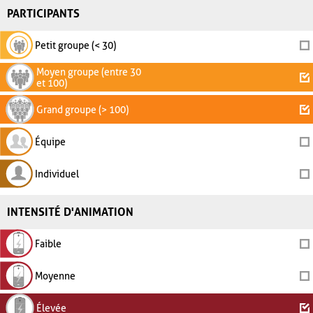
PARTICIPANTS
Petit groupe (< 30)
Moyen groupe (entre 30
et 100)
Grand groupe (> 100)
Équipe
Individuel
INTENSITÉ D'ANIMATION
Faible
Moyenne
Élevée