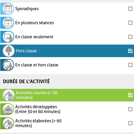
Sporadiques
En plusieurs séances
En classe seulement
Hors classe
En classe et hors classe
DURÉE DE L'ACTIVITÉ
Activités courtes (< 30
minutes)
Activités développées
(Entre 30 et 60 minutes)
Activités élaborées (> 60
minutes)