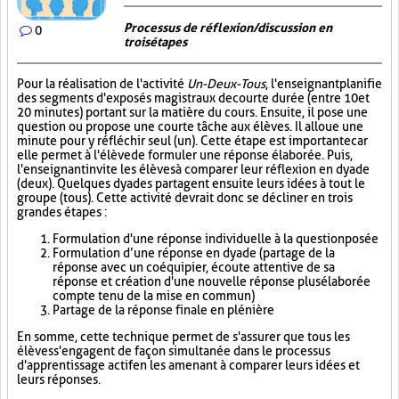
Processus de réflexion/discussion en
0
trois étapes
Pour la réalisation de l'activité
Un-Deux-Tous
, l'enseignant planifie
des segments d'exposés magistraux de courte durée (entre 10 et
20 minutes) portant sur la matière du cours. Ensuite, il pose une
question ou propose une courte tâche aux élèves. Il alloue une
minute pour y réfléchir seul (un). Cette étape est importante car
elle permet à l'élève de formuler une réponse élaborée. Puis,
l'enseignant invite les élèves à comparer leur réflexion en dyade
(deux). Quelques dyades partagent ensuite leurs idées à tout le
groupe (tous). Cette activité devrait donc se décliner en trois
grandes étapes :
Formulation d'une réponse individuelle à la question posée
Formulation d’une réponse en dyade (partage de la
réponse avec un coéquipier, écoute attentive de sa
réponse et création d'une nouvelle réponse plus élaborée
compte tenu de la mise en commun)
Partage de la réponse finale en plénière
En somme, cette technique permet de s'assurer que tous les
élèves s'engagent de façon simultanée dans le processus
d'apprentissage actif en les amenant à comparer leurs idées et
leurs réponses.