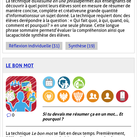
La technique du
Résumé en une phrase
permet aux enseignants de
découvrir à quel point leurs élèves sont en mesure de résumer de
manière concise, complète et créative une grande quantité
d'informations sur un sujet donné. La technique requiert donc des
élèves de répondre à la question : « Qui fait quoi, à qui, quand, où,
comment et pourquoi? » en une seule phrase. Cette longue
phrase sommaire permet d’évaluer la compréhension ainsi que
la capacité de synthèse des élèves.
Réflexion individuelle (31)
Synthèse (19)
LE BON MOT
Si tu devais me résumer ça en un mot... Et
0
pourquoi ?
La technique
Le bon mot
se fait en deux temps. Premièrement,