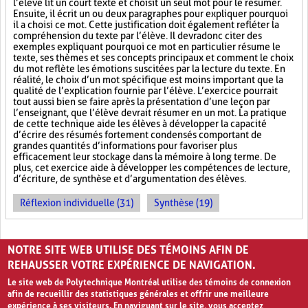
l’élève lit un court texte et choisit un seul mot pour le résumer.
Ensuite, il écrit un ou deux paragraphes pour expliquer pourquoi
il a choisi ce mot. Cette justification doit également refléter la
compréhension du texte par l’élève. Il devra donc citer des
exemples expliquant pourquoi ce mot en particulier résume le
texte, ses thèmes et ses concepts principaux et comment le choix
du mot reflète les émotions suscitées par la lecture du texte. En
réalité, le choix d’un mot spécifique est moins important que la
qualité de l’explication fournie par l’élève. L’exercice pourrait
tout aussi bien se faire après la présentation d’une leçon par
l’enseignant, que l’élève devrait résumer en un mot. La pratique
de cette technique aide les élèves à développer la capacité
d’écrire des résumés fortement condensés comportant de
grandes quantités d’informations pour favoriser plus
efficacement leur stockage dans la mémoire à long terme. De
plus, cet exercice aide à développer les compétences de lecture,
d’écriture, de synthèse et d’argumentation des élèves.
Réflexion individuelle (31)
Synthèse (19)
PAGES
NOTRE SITE WEB UTILISE DES TÉMOINS AFIN DE
1
2
3
4
›
»
REHAUSSER VOTRE EXPÉRIENCE DE NAVIGATION.
Le site web de Polytechnique Montréal utilise des témoins de connexion
afin de recueillir des statistiques générales et offrir une meilleure
expérience à ses visiteurs. En naviguant sur le site, vous acceptez