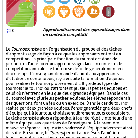
Approfondissement des apprentissages dans
0
un contexte compétitif
Le
Tournoi
consiste en l'organisation du groupe et des tâches
d'apprentissage de façon à ce que les apprenants entrent en
compétition. La principale fonction du tournoi est donc de
permettre d'améliorer un apprentissage dans un contexte de
compétition amicale. Le tournoi se déroule généralement en
deux temps. L'enseignant demande d'abord aux apprenants
d'étudier un contenu puis, il y a ensuite la formation d'équipes
pour réaliser le tournoi proprement dit. Il y a deux types de
tournois : le tournoi où s'affrontent plusieurs petites équipes et
celui où n'entrent en jeu que deux grandes équipes. Dans le cas
du tournoi avec plusieurs petites équipes, les élèves répondent à
des questions, font un jeu ou un exercice. Dans le cas du tournoi
réalisé par deux grandes équipes, l'enseignant désigne deux chefs
d'équipe qui, à leur tour, choisissent librement leurs coéquipiers.
La tâche consiste alors à répondre, à tour de rôle à l'intérieur d'une
même équipe, aux questions de l'enseignant. À la première
mauvaise réponse, la question s'adresse à l'équipe adverse et ainsi
de suite. En somme, le
Tournoi
permet aux élèves d’améliorer
leurs apprentissages dans un environnement compétitif sain et