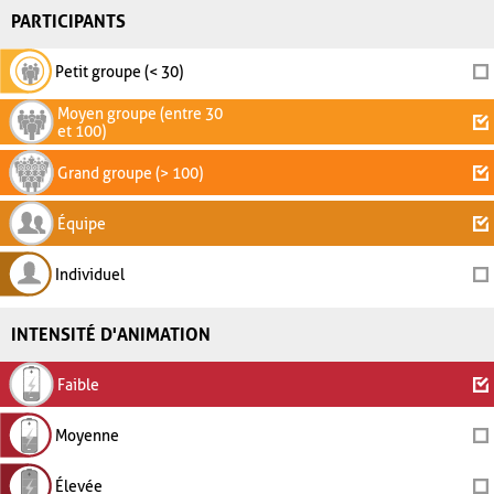
PARTICIPANTS
Petit groupe (< 30)
Moyen groupe (entre 30
et 100)
Grand groupe (> 100)
Équipe
Individuel
INTENSITÉ D'ANIMATION
Faible
Moyenne
Élevée