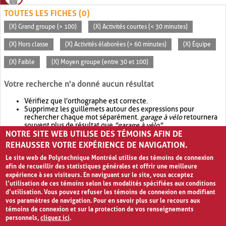
TOUTES LES FICHES (0)
(X) Grand groupe (> 100)
(X) Activités courtes (< 30 minutes)
(X) Hors classe
(X) Activités élaborées (> 60 minutes)
(X) Équipe
(X) Faible
(X) Moyen groupe (entre 30 et 100)
Votre recherche n'a donné aucun résultat
Vérifiez que l'orthographe est correcte.
Supprimez les guillemets autour des expressions pour
rechercher chaque mot séparément.
garage à vélo
retournera
souvent plus de résultat que
"garage à vélo"
.
NOTRE SITE WEB UTILISE DES TÉMOINS AFIN DE
Envisagez d'élargir votre recherche avec
OR
.
garage OR vélo
retournera souvent plus de résultat que
garage à vélo
.
REHAUSSER VOTRE EXPÉRIENCE DE NAVIGATION.
Le site web de Polytechnique Montréal utilise des témoins de connexion
afin de recueillir des statistiques générales et offrir une meilleure
expérience à ses visiteurs. En naviguant sur le site, vous acceptez
l’utilisation de ces témoins selon les modalités spécifiées aux conditions
d’utilisation. Vous pouvez refuser les témoins de connexion en modifiant
vos paramètres de navigation. Pour en savoir plus sur le recours aux
témoins de connexion et sur la protection de vos renseignements
personnels,
cliquez ici
.
Avis de confidentialité et conditions d’utilisation