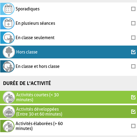
Sporadiques
En plusieurs séances
En classe seulement
Hors classe
En classe et hors classe
DURÉE DE L'ACTIVITÉ
Activités courtes (< 30
minutes)
Activités développées
(Entre 30 et 60 minutes)
Activités élaborées (> 60
minutes)