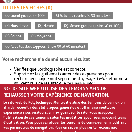
TOUTES LES FICHES (0)
(X) Grand groupe (> 100)
(X) Activités courtes (< 30 minutes)
(X) Hors classe
(X) Élevée
(X) Moyen groupe (entre 30 et 100)
(X) Équipe
(X) Moyenne
(X) Activités développées (Entre 30 et 60 minutes)
Votre recherche n'a donné aucun résultat
Vérifiez que l'orthographe est correcte.
Supprimez les guillemets autour des expressions pour
rechercher chaque mot séparément.
garage à vélo
retournera
souvent plus de résultat que
"garage à vélo"
.
NOTRE SITE WEB UTILISE DES TÉMOINS AFIN DE
Envisagez d'élargir votre recherche avec
OR
.
garage OR vélo
retournera souvent plus de résultat que
garage à vélo
.
REHAUSSER VOTRE EXPÉRIENCE DE NAVIGATION.
Le site web de Polytechnique Montréal utilise des témoins de connexion
afin de recueillir des statistiques générales et offrir une meilleure
expérience à ses visiteurs. En naviguant sur le site, vous acceptez
l’utilisation de ces témoins selon les modalités spécifiées aux conditions
d’utilisation. Vous pouvez refuser les témoins de connexion en modifiant
vos paramètres de navigation. Pour en savoir plus sur le recours aux