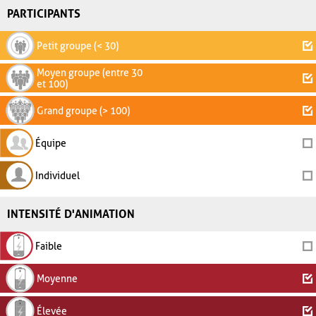
PARTICIPANTS
Petit groupe (< 30)
Moyen groupe (entre 30
et 100)
Grand groupe (> 100)
Équipe
Individuel
INTENSITÉ D'ANIMATION
Faible
Moyenne
Élevée