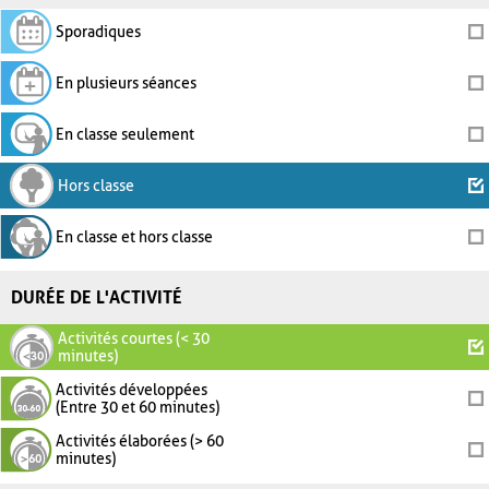
Sporadiques
En plusieurs séances
En classe seulement
Hors classe
En classe et hors classe
DURÉE DE L'ACTIVITÉ
Activités courtes (< 30
minutes)
Activités développées
(Entre 30 et 60 minutes)
Activités élaborées (> 60
minutes)