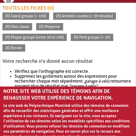
TOUTES LES FICHES (0)
(X) Grand groupe (> 100)
(X) Activités courtes (< 30 minutes)
(X) Hors classe
(X) Moyenne
(X) Moyen groupe (entre 30 et 100)
(X) Petit groupe (< 30)
(X) Élevée
Votre recherche n'a donné aucun résultat
Vérifiez que l'orthographe est correcte.
Supprimez les guillemets autour des expressions pour
rechercher chaque mot séparément.
garage à vélo
retournera
souvent plus de résultat que
"garage à vélo"
.
NOTRE SITE WEB UTILISE DES TÉMOINS AFIN DE
Envisagez d'élargir votre recherche avec
OR
.
garage OR vélo
retournera souvent plus de résultat que
garage à vélo
.
REHAUSSER VOTRE EXPÉRIENCE DE NAVIGATION.
Le site web de Polytechnique Montréal utilise des témoins de connexion
afin de recueillir des statistiques générales et offrir une meilleure
expérience à ses visiteurs. En naviguant sur le site, vous acceptez
l’utilisation de ces témoins selon les modalités spécifiées aux conditions
d’utilisation. Vous pouvez refuser les témoins de connexion en modifiant
vos paramètres de navigation. Pour en savoir plus sur le recours aux