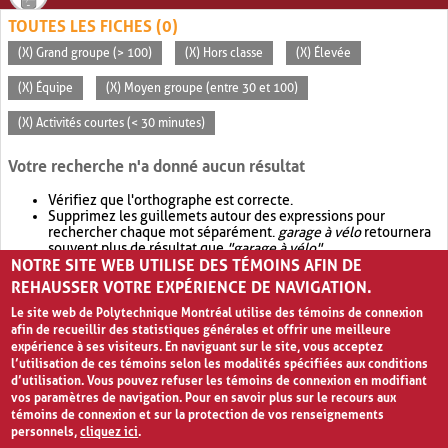
TOUTES LES FICHES (0)
(X) Grand groupe (> 100)
(X) Hors classe
(X) Élevée
(X) Équipe
(X) Moyen groupe (entre 30 et 100)
(X) Activités courtes (< 30 minutes)
Votre recherche n'a donné aucun résultat
Vérifiez que l'orthographe est correcte.
Supprimez les guillemets autour des expressions pour
rechercher chaque mot séparément.
garage à vélo
retournera
souvent plus de résultat que
"garage à vélo"
.
NOTRE SITE WEB UTILISE DES TÉMOINS AFIN DE
Envisagez d'élargir votre recherche avec
OR
.
garage OR vélo
retournera souvent plus de résultat que
garage à vélo
.
REHAUSSER VOTRE EXPÉRIENCE DE NAVIGATION.
Le site web de Polytechnique Montréal utilise des témoins de connexion
afin de recueillir des statistiques générales et offrir une meilleure
expérience à ses visiteurs. En naviguant sur le site, vous acceptez
l’utilisation de ces témoins selon les modalités spécifiées aux conditions
d’utilisation. Vous pouvez refuser les témoins de connexion en modifiant
vos paramètres de navigation. Pour en savoir plus sur le recours aux
témoins de connexion et sur la protection de vos renseignements
personnels,
cliquez ici
.
Avis de confidentialité et conditions d’utilisation