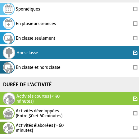
Sporadiques
En plusieurs séances
En classe seulement
Hors classe
En classe et hors classe
DURÉE DE L'ACTIVITÉ
Activités courtes (< 30
minutes)
Activités développées
(Entre 30 et 60 minutes)
Activités élaborées (> 60
minutes)