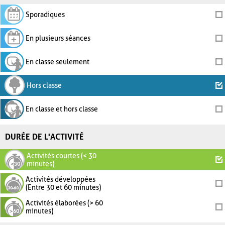
Sporadiques
En plusieurs séances
En classe seulement
Hors classe
En classe et hors classe
DURÉE DE L'ACTIVITÉ
Activités courtes (< 30
minutes)
Activités développées
(Entre 30 et 60 minutes)
Activités élaborées (> 60
minutes)