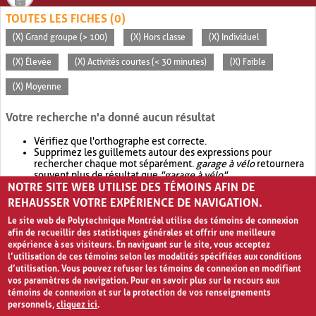
TOUTES LES FICHES (0)
(X) Grand groupe (> 100)
(X) Hors classe
(X) Individuel
(X) Élevée
(X) Activités courtes (< 30 minutes)
(X) Faible
(X) Moyenne
Votre recherche n'a donné aucun résultat
Vérifiez que l'orthographe est correcte.
Supprimez les guillemets autour des expressions pour
rechercher chaque mot séparément.
garage à vélo
retournera
souvent plus de résultat que
"garage à vélo"
.
NOTRE SITE WEB UTILISE DES TÉMOINS AFIN DE
Envisagez d'élargir votre recherche avec
OR
.
garage OR vélo
retournera souvent plus de résultat que
garage à vélo
.
REHAUSSER VOTRE EXPÉRIENCE DE NAVIGATION.
Le site web de Polytechnique Montréal utilise des témoins de connexion
afin de recueillir des statistiques générales et offrir une meilleure
expérience à ses visiteurs. En naviguant sur le site, vous acceptez
l’utilisation de ces témoins selon les modalités spécifiées aux conditions
d’utilisation. Vous pouvez refuser les témoins de connexion en modifiant
vos paramètres de navigation. Pour en savoir plus sur le recours aux
témoins de connexion et sur la protection de vos renseignements
personnels,
cliquez ici
.
Avis de confidentialité et conditions d’utilisation