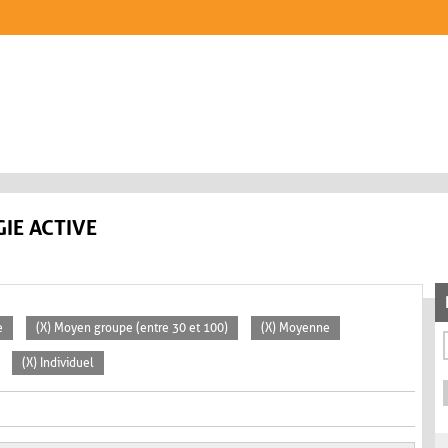
IE ACTIVE
e
(X) Moyen groupe (entre 30 et 100)
(X) Moyenne
(X) Individuel