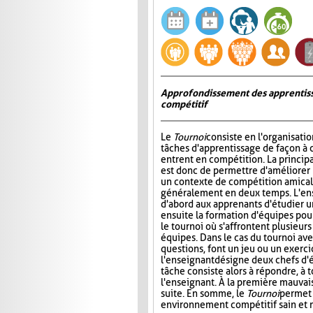
Approfondissement des apprentiss
compétitif
Le
Tournoi
consiste en l'organisati
tâches d'apprentissage de façon à 
entrent en compétition. La princip
est donc de permettre d'améliorer
un contexte de compétition amicale
généralement en deux temps. L'e
d'abord aux apprenants d'étudier un 
ensuite la formation d'équipes pour 
le tournoi où s'affrontent plusieur
équipes. Dans le cas du tournoi ave
questions, font un jeu ou un exerci
l'enseignant désigne deux chefs d'é
tâche consiste alors à répondre, à 
l'enseignant. À la première mauvais
suite. En somme, le
Tournoi
permet 
environnement compétitif sain et 