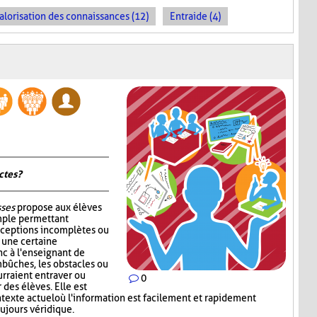
alorisation des connaissances (12)
Entraide (4)
tes ?
sses
propose aux élèves
mple permettant
nceptions incomplètes ou
r une certaine
c à l'enseignant de
mbûches, les obstacles ou
rraient entraver ou
0
des élèves. Elle est
ntexte actuel où l'information est facilement et rapidement
oujours véridique.