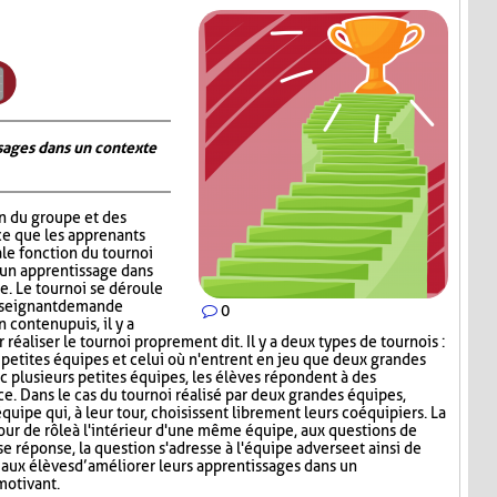
ages dans un contexte
on du groupe et des
ce que les apprenants
ale fonction du tournoi
 un apprentissage dans
. Le tournoi se déroule
nseignant demande
0
contenu puis, il y a
réaliser le tournoi proprement dit. Il y a deux types de tournois :
s petites équipes et celui où n'entrent en jeu que deux grandes
c plusieurs petites équipes, les élèves répondent à des
ce. Dans le cas du tournoi réalisé par deux grandes équipes,
quipe qui, à leur tour, choisissent librement leurs coéquipiers. La
tour de rôle à l'intérieur d'une même équipe, aux questions de
e réponse, la question s'adresse à l'équipe adverse et ainsi de
aux élèves d’améliorer leurs apprentissages dans un
motivant.