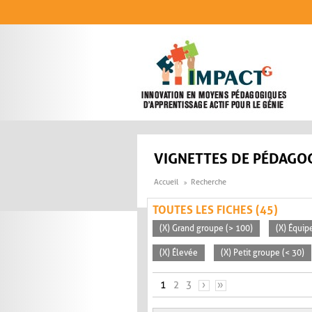
Aller au contenu principal
VIGNETTES DE PÉDAGOG
Accueil
Recherche
TOUTES LES FICHES (45)
(X) Grand groupe (> 100)
(X) Équip
(X) Élevée
(X) Petit groupe (< 30)
PAGES
1
2
3
›
»