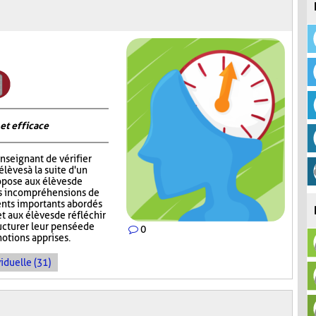
 et efficace
nseignant de vérifier
èves à la suite d'un
opose aux élèves de
rs incompréhensions de
ents importants abordés
t aux élèves de réfléchir
ructurer leur pensée de
0
notions apprises.
iduelle (31)