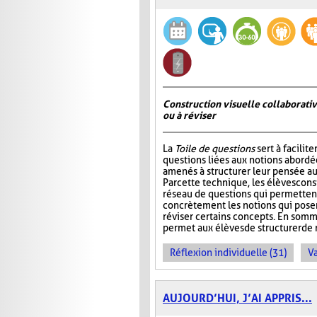
Construction visuelle collaborativ
ou à réviser
La
Toile de questions
sert à facilite
questions liées aux notions abordée
amenés à structurer leur pensée au
Par cette technique, les élèves cons
réseau de questions qui permettent 
concrètement les notions qui pos
réviser certains concepts. En somm
permet aux élèves de structurer de 
Réflexion individuelle (31)
Va
AUJOURD’HUI, J’AI APPRIS...