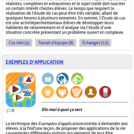
réalistes, complètes et exhaustives et le sujet traité doit susciter
un certain intérêt chez les élèves. Le temps que requiert la
réalisation de l'étude de cas peut être très variable, allant de
quelques heures à plusieurs semaines. En somme, l'
Étude de cas
est une activité permettant aux élèves de développer leurs
habiletés de raisonnement et d’analyse via l’étude d’une
situation concrète présentant un problème ouvert et complexe.
Cas réel (4)
Travail d'équipe (8)
Échanges (13)
EXEMPLES D’APPLICATION
Dis-moi à quoi ça sert
0
La technique des
Exemples d'application
consiste à demander aux
élèves, à la fin d'une leçon, de proposer des applications de la vie
courante des différentes notions qui viennent de leur être