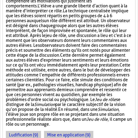
comprendre les motivations qui justifient les
comportements. L’élève a une grande liberté d’action quant à la
manière d’interpréter ce rôle. La technique centralisée implique
que les élèves soient répartis en petits groupes de 4 à 6
personnes auxquels un rôle différent est attribué. Un observateur
est désigné dans chaque groupe alors que les autres élèves
interprètent, de façon improvisée et spontanée, le rôle qui leur
est attribué. Après le jeu de rôle, une discussion a lieu et c'est à ce
moment que les observateurs donnent leurs commentaires aux
autres élèves. Les observateurs doivent faire des commentaires
précis et soumettre des éléments qu'ils ont notés pour alimenter
cette étape de la discussion. Cette dernière permet également
aux autres élèves d'exprimer leurs sentiments et leurs émotions
sur ce qu'ils ont vécu immédiatement après leur prestation. Cette
méthode est utilisée, entre autres, dans le but de développer des
attitudes comme l’empathie de différents professionnels envers
certaines clientèles. Pour ce faire, elle simule des conditions de
santé (par ex., pathologies visuelles, handicap physique) afin de
permettre aux apprenants de mieux comprendre et ressentir ce
que ces personnes vivent au quotidien, par exemple les
problèmes d'ordre social ou psychologique. Le
Jeu de rôle
se
distingue de la
Simulation
par le caractère subjectif de la vision
qu’on propose de la réalité. En résumé, dans une
Simulation
,
l'élève joue son propre rôle en se projetant dans une situation
professionnelle réaliste alors que, dans un
Jeu de rôle
, il campe un
rôle ou un personnage.
Ludification (9)
Mise en application (9)