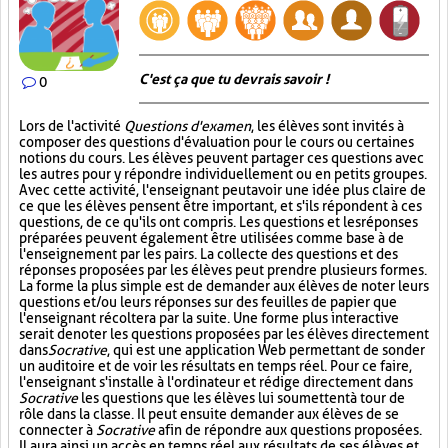
C'est ça que tu devrais savoir !
0
Lors de l'activité
Questions d'examen
, les élèves sont invités à
composer des questions d'évaluation pour le cours ou certaines
notions du cours. Les élèves peuvent partager ces questions avec
les autres pour y répondre individuellement ou en petits groupes.
Avec cette activité, l'enseignant peut avoir une idée plus claire de
ce que les élèves pensent être important, et s'ils répondent à ces
questions, de ce qu'ils ont compris. Les questions et les réponses
préparées peuvent également être utilisées comme base à de
l'enseignement par les pairs. La collecte des questions et des
réponses proposées par les élèves peut prendre plusieurs formes.
La forme la plus simple est de demander aux élèves de noter leurs
questions et/ou leurs réponses sur des feuilles de papier que
l'enseignant récoltera par la suite. Une forme plus interactive
serait de noter les questions proposées par les élèves directement
dans
Socrative
, qui est une application Web permettant de sonder
un auditoire et de voir les résultats en temps réel. Pour ce faire,
l'enseignant s'installe à l'ordinateur et rédige directement dans
Socrative
les questions que les élèves lui soumettent à tour de
rôle dans la classe. Il peut ensuite demander aux élèves de se
connecter à
Socrative
afin de répondre aux questions proposées.
Il aura ainsi un accès en temps réel aux résultats de ses élèves et