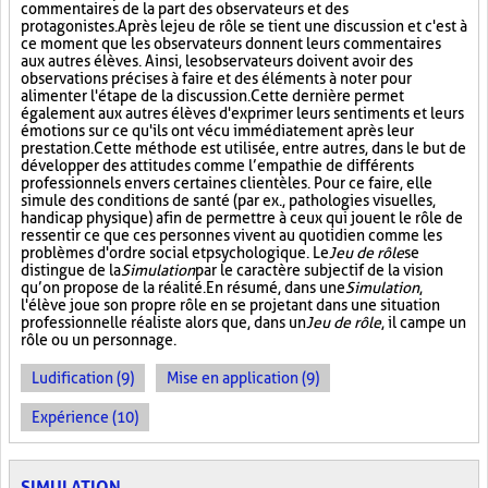
commentaires de la part des observateurs et des
protagonistes. Après le jeu de rôle se tient une discussion et c'est à
ce moment que les observateurs donnent leurs commentaires
aux autres élèves. Ainsi, les observateurs doivent avoir des
observations précises à faire et des éléments à noter pour
alimenter l'étape de la discussion. Cette dernière permet
également aux autres élèves d'exprimer leurs sentiments et leurs
émotions sur ce qu'ils ont vécu immédiatement après leur
prestation. Cette méthode est utilisée, entre autres, dans le but de
développer des attitudes comme l’empathie de différents
professionnels envers certaines clientèles. Pour ce faire, elle
simule des conditions de santé (par ex., pathologies visuelles,
handicap physique) afin de permettre à ceux qui jouent le rôle de
ressentir ce que ces personnes vivent au quotidien comme les
problèmes d'ordre social et psychologique. Le
Jeu de rôle
se
distingue de la
Simulation
par le caractère subjectif de la vision
qu’on propose de la réalité. En résumé, dans une
Simulation
,
l'élève joue son propre rôle en se projetant dans une situation
professionnelle réaliste alors que, dans un
Jeu de rôle
, il campe un
rôle ou un personnage.
Ludification (9)
Mise en application (9)
Expérience (10)
SIMULATION