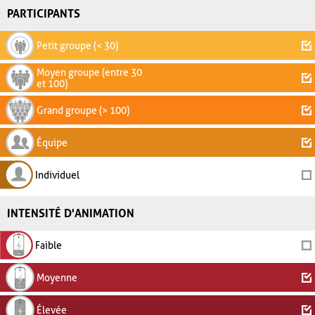
PARTICIPANTS
Petit groupe (< 30)
Moyen groupe (entre 30
et 100)
Grand groupe (> 100)
Équipe
Individuel
INTENSITÉ D'ANIMATION
Faible
Moyenne
Élevée