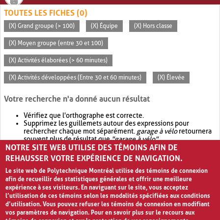
TOUTES LES FICHES (0)
(X) Grand groupe (> 100)
(X) Équipe
(X) Hors classe
(X) Moyen groupe (entre 30 et 100)
(X) Activités élaborées (> 60 minutes)
(X) Activités développées (Entre 30 et 60 minutes)
(X) Élevée
Votre recherche n'a donné aucun résultat
Vérifiez que l'orthographe est correcte.
Supprimez les guillemets autour des expressions pour
rechercher chaque mot séparément.
garage à vélo
retournera
souvent plus de résultat que
"garage à vélo"
.
NOTRE SITE WEB UTILISE DES TÉMOINS AFIN DE
Envisagez d'élargir votre recherche avec
OR
.
garage OR vélo
retournera souvent plus de résultat que
garage à vélo
.
REHAUSSER VOTRE EXPÉRIENCE DE NAVIGATION.
Le site web de Polytechnique Montréal utilise des témoins de connexion
afin de recueillir des statistiques générales et offrir une meilleure
expérience à ses visiteurs. En naviguant sur le site, vous acceptez
l’utilisation de ces témoins selon les modalités spécifiées aux conditions
d’utilisation. Vous pouvez refuser les témoins de connexion en modifiant
vos paramètres de navigation. Pour en savoir plus sur le recours aux