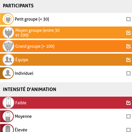
PARTICIPANTS
Petit groupe (< 30)
Moyen groupe (entre 30
et 100)
Grand groupe (> 100)
Équipe
Individuel
INTENSITÉ D'ANIMATION
Faible
Moyenne
Élevée