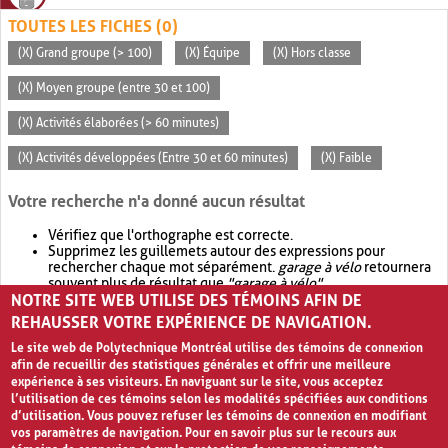
TOUTES LES FICHES (0)
(X) Grand groupe (> 100)
(X) Équipe
(X) Hors classe
(X) Moyen groupe (entre 30 et 100)
(X) Activités élaborées (> 60 minutes)
(X) Activités développées (Entre 30 et 60 minutes)
(X) Faible
Votre recherche n'a donné aucun résultat
Vérifiez que l'orthographe est correcte.
Supprimez les guillemets autour des expressions pour
rechercher chaque mot séparément.
garage à vélo
retournera
souvent plus de résultat que
"garage à vélo"
.
NOTRE SITE WEB UTILISE DES TÉMOINS AFIN DE
Envisagez d'élargir votre recherche avec
OR
.
garage OR vélo
retournera souvent plus de résultat que
garage à vélo
.
REHAUSSER VOTRE EXPÉRIENCE DE NAVIGATION.
Le site web de Polytechnique Montréal utilise des témoins de connexion
afin de recueillir des statistiques générales et offrir une meilleure
expérience à ses visiteurs. En naviguant sur le site, vous acceptez
l’utilisation de ces témoins selon les modalités spécifiées aux conditions
d’utilisation. Vous pouvez refuser les témoins de connexion en modifiant
vos paramètres de navigation. Pour en savoir plus sur le recours aux