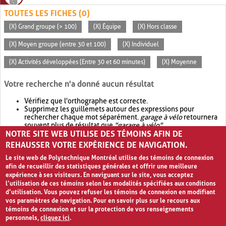
TOUTES LES FICHES (0)
(X) Grand groupe (> 100)
(X) Équipe
(X) Hors classe
(X) Moyen groupe (entre 30 et 100)
(X) Individuel
(X) Activités développées (Entre 30 et 60 minutes)
(X) Moyenne
Votre recherche n'a donné aucun résultat
Vérifiez que l'orthographe est correcte.
Supprimez les guillemets autour des expressions pour
rechercher chaque mot séparément.
garage à vélo
retournera
souvent plus de résultat que
"garage à vélo"
.
NOTRE SITE WEB UTILISE DES TÉMOINS AFIN DE
Envisagez d'élargir votre recherche avec
OR
.
garage OR vélo
retournera souvent plus de résultat que
garage à vélo
.
REHAUSSER VOTRE EXPÉRIENCE DE NAVIGATION.
Le site web de Polytechnique Montréal utilise des témoins de connexion
afin de recueillir des statistiques générales et offrir une meilleure
expérience à ses visiteurs. En naviguant sur le site, vous acceptez
l’utilisation de ces témoins selon les modalités spécifiées aux conditions
d’utilisation. Vous pouvez refuser les témoins de connexion en modifiant
vos paramètres de navigation. Pour en savoir plus sur le recours aux
témoins de connexion et sur la protection de vos renseignements
personnels,
cliquez ici
.
Avis de confidentialité et conditions d’utilisation