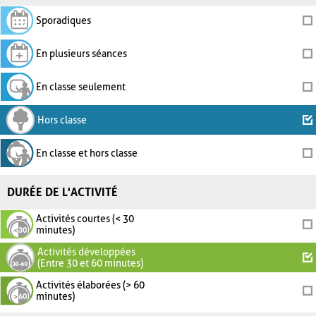
Sporadiques
En plusieurs séances
En classe seulement
Hors classe
En classe et hors classe
DURÉE DE L'ACTIVITÉ
Activités courtes (< 30
minutes)
Activités développées
(Entre 30 et 60 minutes)
Activités élaborées (> 60
minutes)