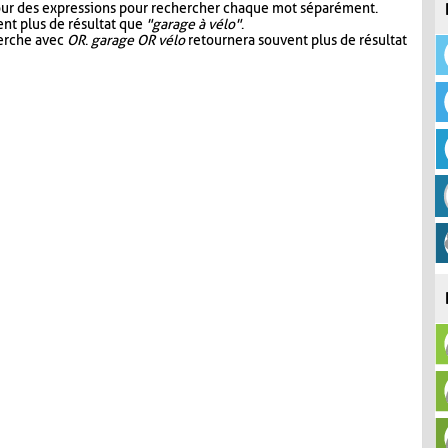
our des expressions pour rechercher chaque mot séparément.
nt plus de résultat que
"garage à vélo"
.
herche avec
OR
.
garage OR vélo
retournera souvent plus de résultat