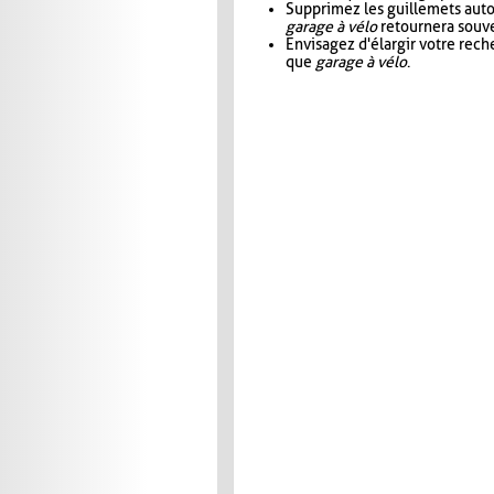
Supprimez les guillemets aut
garage à vélo
retournera souve
Envisagez d'élargir votre rec
que
garage à vélo
.