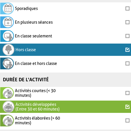
Sporadiques
En plusieurs séances
En classe seulement
Hors classe
En classe et hors classe
DURÉE DE L'ACTIVITÉ
Activités courtes (< 30
minutes)
Activités développées
(Entre 30 et 60 minutes)
Activités élaborées (> 60
minutes)