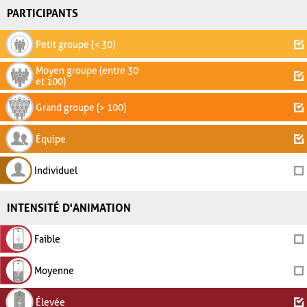
PARTICIPANTS
Petit groupe (< 30)
Moyen groupe (entre 30
et 100)
Grand groupe (> 100)
Équipe
Individuel
INTENSITÉ D'ANIMATION
Faible
Moyenne
Élevée