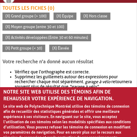
TOUTES LES FICHES (0)
(X) Grand groupe (> 100)
(X) Équipe
(X) Hors classe
(X) Moyen groupe (entre 30 et 100)
(X) Activités développées (Entre 30 et 60 minutes)
(X) Petit groupe (< 30)
(X) Élevée
Votre recherche n'a donné aucun résultat
Vérifiez que l'orthographe est correcte.
Supprimez les guillemets autour des expressions pour
rechercher chaque mot séparément.
garage à vélo
retournera
souvent plus de résultat que
"garage à vélo"
.
NOTRE SITE WEB UTILISE DES TÉMOINS AFIN DE
Envisagez d'élargir votre recherche avec
OR
.
garage OR vélo
retournera souvent plus de résultat que
garage à vélo
.
REHAUSSER VOTRE EXPÉRIENCE DE NAVIGATION.
Le site web de Polytechnique Montréal utilise des témoins de connexion
afin de recueillir des statistiques générales et offrir une meilleure
expérience à ses visiteurs. En naviguant sur le site, vous acceptez
l’utilisation de ces témoins selon les modalités spécifiées aux conditions
d’utilisation. Vous pouvez refuser les témoins de connexion en modifiant
vos paramètres de navigation. Pour en savoir plus sur le recours aux